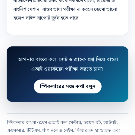
বাংলাদেশি গ্রাহকরা একই কথোপকথনে বাংলা, ইংরেজি ও
বাংলিশ মেশান। বাস্তব ভাষা পরীক্ষা না করলে ডেমো ভালো
হলেও লাইভ সাপোর্ট দুর্বল হতে পারে।
আপনার বাস্তব কল, চ্যাট ও গ্রাহক প্রশ্ন দিয়ে বাংলা
এআই ওয়ার্কফ্লো পরীক্ষা করতে চান?
স্পিকলারের সঙ্গে কথা বলুন
স্পিকলার বাংলা-প্রথম এআই কল সেন্টার, ভয়েস বট, চ্যাটবট,
এএসআর, টিটিএস, র্যাগ নলেজ বেইস, সিআরএম হ্যান্ডঅফ এবং