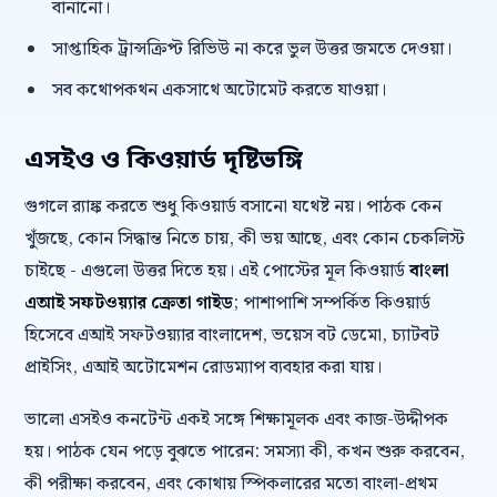
বানানো।
সাপ্তাহিক ট্রান্সক্রিপ্ট রিভিউ না করে ভুল উত্তর জমতে দেওয়া।
সব কথোপকথন একসাথে অটোমেট করতে যাওয়া।
এসইও ও কিওয়ার্ড দৃষ্টিভঙ্গি
গুগলে র‍্যাঙ্ক করতে শুধু কিওয়ার্ড বসানো যথেষ্ট নয়। পাঠক কেন
খুঁজছে, কোন সিদ্ধান্ত নিতে চায়, কী ভয় আছে, এবং কোন চেকলিস্ট
চাইছে - এগুলো উত্তর দিতে হয়। এই পোস্টের মূল কিওয়ার্ড
বাংলা
এআই সফটওয়্যার ক্রেতা গাইড
; পাশাপাশি সম্পর্কিত কিওয়ার্ড
হিসেবে এআই সফটওয়্যার বাংলাদেশ, ভয়েস বট ডেমো, চ্যাটবট
প্রাইসিং, এআই অটোমেশন রোডম্যাপ ব্যবহার করা যায়।
ভালো এসইও কনটেন্ট একই সঙ্গে শিক্ষামূলক এবং কাজ-উদ্দীপক
হয়। পাঠক যেন পড়ে বুঝতে পারেন: সমস্যা কী, কখন শুরু করবেন,
কী পরীক্ষা করবেন, এবং কোথায় স্পিকলারের মতো বাংলা-প্রথম