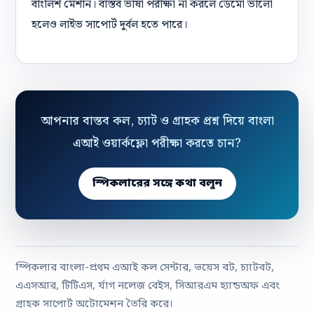
বাংলিশ মেশান। বাস্তব ভাষা পরীক্ষা না করলে ডেমো ভালো
হলেও লাইভ সাপোর্ট দুর্বল হতে পারে।
আপনার বাস্তব কল, চ্যাট ও গ্রাহক প্রশ্ন দিয়ে বাংলা
এআই ওয়ার্কফ্লো পরীক্ষা করতে চান?
স্পিকলারের সঙ্গে কথা বলুন
স্পিকলার বাংলা-প্রথম এআই কল সেন্টার, ভয়েস বট, চ্যাটবট,
এএসআর, টিটিএস, র্যাগ নলেজ বেইস, সিআরএম হ্যান্ডঅফ এবং
গ্রাহক সাপোর্ট অটোমেশন তৈরি করে।