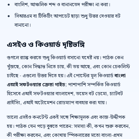
বাংলিশ, আঞ্চলিক শব্দ ও বানানভেদ পরীক্ষা না করা।
সিআরএম বা টিকিটিং আপডেট ছাড়া শুধু উত্তর দেওয়ার বট
বানানো।
এসইও ও কিওয়ার্ড দৃষ্টিভঙ্গি
গুগলে র‍্যাঙ্ক করতে শুধু কিওয়ার্ড বসানো যথেষ্ট নয়। পাঠক কেন
খুঁজছে, কোন সিদ্ধান্ত নিতে চায়, কী ভয় আছে, এবং কোন চেকলিস্ট
চাইছে - এগুলো উত্তর দিতে হয়। এই পোস্টের মূল কিওয়ার্ড
বাংলা
এআই সফটওয়্যার ক্রেতা গাইড
; পাশাপাশি সম্পর্কিত কিওয়ার্ড
হিসেবে এআই সফটওয়্যার বাংলাদেশ, ভয়েস বট ডেমো, চ্যাটবট
প্রাইসিং, এআই অটোমেশন রোডম্যাপ ব্যবহার করা যায়।
ভালো এসইও কনটেন্ট একই সঙ্গে শিক্ষামূলক এবং কাজ-উদ্দীপক
হয়। পাঠক যেন পড়ে বুঝতে পারেন: সমস্যা কী, কখন শুরু করবেন,
কী পরীক্ষা করবেন, এবং কোথায় স্পিকলারের মতো বাংলা-প্রথম