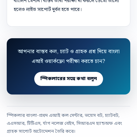
বাংলিশ মেশান। বাস্তব ভাষা পরীক্ষা না করলে ডেমো ভালো
হলেও লাইভ সাপোর্ট দুর্বল হতে পারে।
আপনার বাস্তব কল, চ্যাট ও গ্রাহক প্রশ্ন দিয়ে বাংলা
এআই ওয়ার্কফ্লো পরীক্ষা করতে চান?
স্পিকলারের সঙ্গে কথা বলুন
স্পিকলার বাংলা-প্রথম এআই কল সেন্টার, ভয়েস বট, চ্যাটবট,
এএসআর, টিটিএস, র্যাগ নলেজ বেইস, সিআরএম হ্যান্ডঅফ এবং
গ্রাহক সাপোর্ট অটোমেশন তৈরি করে।