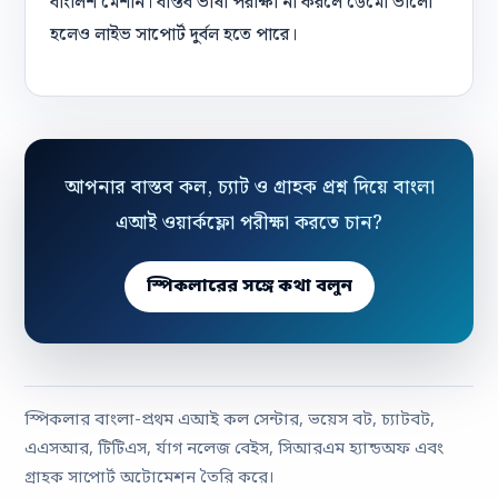
বাংলিশ মেশান। বাস্তব ভাষা পরীক্ষা না করলে ডেমো ভালো
হলেও লাইভ সাপোর্ট দুর্বল হতে পারে।
আপনার বাস্তব কল, চ্যাট ও গ্রাহক প্রশ্ন দিয়ে বাংলা
এআই ওয়ার্কফ্লো পরীক্ষা করতে চান?
স্পিকলারের সঙ্গে কথা বলুন
স্পিকলার বাংলা-প্রথম এআই কল সেন্টার, ভয়েস বট, চ্যাটবট,
এএসআর, টিটিএস, র্যাগ নলেজ বেইস, সিআরএম হ্যান্ডঅফ এবং
গ্রাহক সাপোর্ট অটোমেশন তৈরি করে।