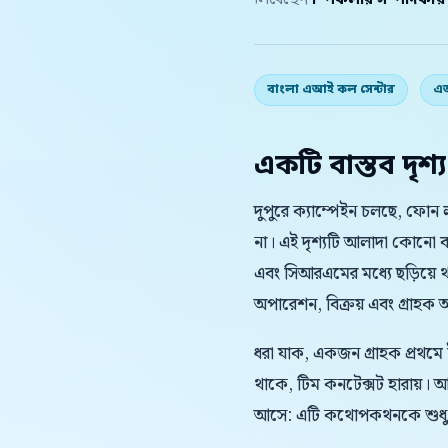
লিখেছেন
স্পিকলার সম্পাদকীয
বাংলা এআই কল সেন্টার
এআ
একটি বাস্তব দৃশ্য
দুপুরে ক্যাম্পেইন চলছে, ফোন 
না। এই দৃশ্যটি আলাদা কোনো ব
এবং সিআরএমের মধ্যে ছড়িয়ে
অপারেশন, বিক্রয় এবং গ্রাহক অভি
ধরা যাক, একজন গ্রাহক প্রথমে
থাকে, টিম কনটেক্সট হারায়।
আসে: এটি কথোপকথনকে শুধু দ