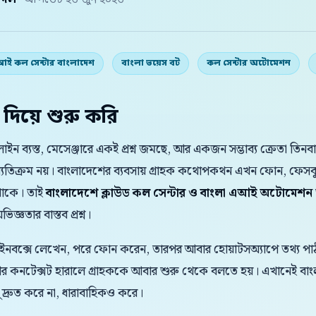
় দল
· আপডেট ২৬ জুন ২০২৬
ই কল সেন্টার বাংলাদেশ
বাংলা ভয়েস বট
কল সেন্টার অটোমেশন
 দিয়ে শুরু করি
লাইন ব্যস্ত, মেসেঞ্জারে একই প্রশ্ন জমছে, আর একজন সম্ভাব্য ক্রেতা ত
্যতিক্রম নয়। বাংলাদেশের ব্যবসায় গ্রাহক কথোপকথন এখন ফোন, ফেসবু
 থাকে। তাই
বাংলাদেশে ক্লাউড কল সেন্টার ও বাংলা এআই অটোমেশন
জ্ঞতার বাস্তব প্রশ্ন।
 ইনবক্সে লেখেন, পরে ফোন করেন, তারপর আবার হোয়াটসঅ্যাপে তথ্য পাঠা
 আর কনটেক্সট হারালে গ্রাহককে আবার শুরু থেকে বলতে হয়। এখানেই
্রুত করে না, ধারাবাহিকও করে।