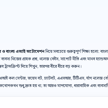
টার ও বাংলা এআই অটোমেশন
নিয়ে সবচেয়ে গুরুত্বপূর্ণ শিক্ষা হলো:
যবসা নিজের গ্রাহক প্রশ্ন, নলেজ বেইস, সাপোর্ট নীতি এবং মানব হ্যান্ড
্তব ট্রান্সক্রিপ্ট দিয়ে শিখুন, তারপর ধীরে ধীরে বড় করুন।
 এআই কল সেন্টার, ভয়েস বট, চ্যাটবট, এএসআর, টিটিএস, র্যাগ নলেজ ব
থোপকথন শুধু দ্রুত হয় না; তা আরও মাপযোগ্য, ধারাবাহিক এবং ব্যবসায়