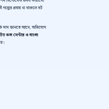
োমেশন সিস্টেমেও একই কাঠামো
এই গল্পের প্রবাহ না থাকলে বট
ে কি দাম জানতে আসে, অভিযোগ
াউড কল সেন্টার ও বাংলা
রে।