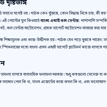
দৃষ্টিভঙ্গি
়ার্ড বসানো যথেষ্ট নয়। পাঠক কেন খুঁজছে, কোন সিদ্ধান্ত নিতে চায়, কী
। এই পোস্টের মূল কিওয়ার্ড
বাংলা এআই কল সেন্টার
; পাশাপাশি সম্পর্
স বট, কল সেন্টার অটোমেশন, গ্রাহক সাপোর্ট অটোমেশন ব্যবহার করা যায়
ে শিক্ষামূলক এবং কাজ-উদ্দীপক হয়। পাঠক যেন পড়ে বুঝতে পারেন: স
 স্পিকলারের মতো বাংলা-প্রথম এআই সাপোর্ট প্ল্যাটফর্ম কাজে লাগতে প
েন
 সাফল্য মাপতে ব্যবসায়িক ফলাফল দরকার। শুধু কতগুলো মেসেজ বা 
রুত সমাধান পেল কি না, মানব এজেন্টের কাজ কমল কি না, এবং ফলোআপ প