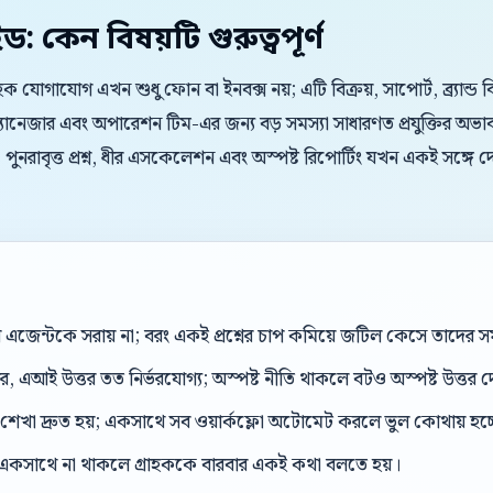
ইড: কেন বিষয়টি গুরুত্বপূর্ণ
রাহক যোগাযোগ এখন শুধু ফোন বা ইনবক্স নয়; এটি বিক্রয়, সাপোর্ট, ব্র্যান্
্যানেজার এবং অপারেশন টিম-এর জন্য বড় সমস্যা সাধারণত প্রযুক্তির অভা
 পুনরাবৃত্ত প্রশ্ন, ধীর এসকেলেশন এবং অস্পষ্ট রিপোর্টিং যখন একই সঙ্গে 
েন্টকে সরায় না; বরং একই প্রশ্নের চাপ কমিয়ে জটিল কেসে তাদের সম
, এআই উত্তর তত নির্ভরযোগ্য; অস্পষ্ট নীতি থাকলে বটও অস্পষ্ট উত্তর 
শেখা দ্রুত হয়; একসাথে সব ওয়ার্কফ্লো অটোমেট করলে ভুল কোথায় হচ্
একসাথে না থাকলে গ্রাহককে বারবার একই কথা বলতে হয়।