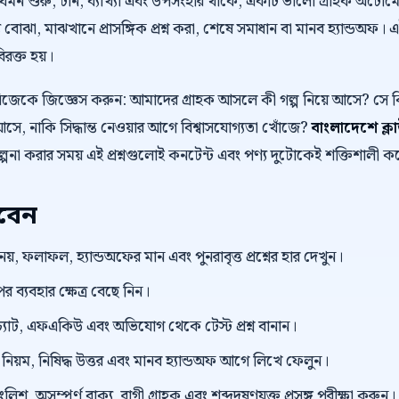
 যেমন শুরু, টান, ব্যাখ্যা এবং উপসংহার থাকে, একটি ভালো গ্রাহক অট
 বোঝা, মাঝখানে প্রাসঙ্গিক প্রশ্ন করা, শেষে সমাধান বা মানব হ্যান্ডঅফ। 
বিরক্ত হয়।
নিজেকে জিজ্ঞেস করুন: আমাদের গ্রাহক আসলে কী গল্প নিয়ে আসে? স
ে, নাকি সিদ্ধান্ত নেওয়ার আগে বিশ্বাসযোগ্যতা খোঁজে?
বাংলাদেশে ক্ল
্পনা করার সময় এই প্রশ্নগুলোই কনটেন্ট এবং পণ্য দুটোকেই শক্তিশালী ক
রবেন
 নয়, ফলাফল, হ্যান্ডঅফের মান এবং পুনরাবৃত্ত প্রশ্নের হার দেখুন।
র ব্যবহার ক্ষেত্র বেছে নিন।
্যাট, এফএকিউ এবং অভিযোগ থেকে টেস্ট প্রশ্ন বানান।
়ম, নিষিদ্ধ উত্তর এবং মানব হ্যান্ডঅফ আগে লিখে ফেলুন।
িশ, অসম্পূর্ণ বাক্য, রাগী গ্রাহক এবং শব্দদূষণযুক্ত প্রসঙ্গ পরীক্ষা করুন।