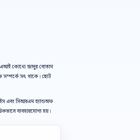
বাংলা এআই কোনো জাদুর বোতাম
অফ সম্পর্কে সৎ থাকে। ছোট
েইস এবং সিআরএম হ্যান্ডঅফ
িকভাবে ব্যবহারযোগ্য হয়।