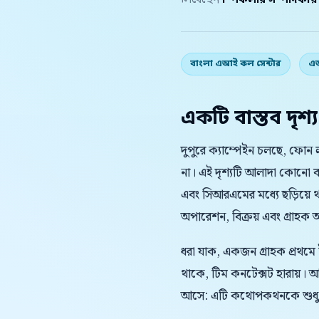
লিখেছেন
স্পিকলার সম্পাদকীয
বাংলা এআই কল সেন্টার
এআ
একটি বাস্তব দৃশ্য
দুপুরে ক্যাম্পেইন চলছে, ফোন 
না। এই দৃশ্যটি আলাদা কোনো ব
এবং সিআরএমের মধ্যে ছড়িয়ে
অপারেশন, বিক্রয় এবং গ্রাহক অভি
ধরা যাক, একজন গ্রাহক প্রথমে
থাকে, টিম কনটেক্সট হারায়।
আসে: এটি কথোপকথনকে শুধু দ