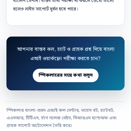
বাংলিশ মেশান। বাস্তব ভাষা পরীক্ষা না করলে ডেমো ভালো
হলেও লাইভ সাপোর্ট দুর্বল হতে পারে।
আপনার বাস্তব কল, চ্যাট ও গ্রাহক প্রশ্ন দিয়ে বাংলা
এআই ওয়ার্কফ্লো পরীক্ষা করতে চান?
স্পিকলারের সঙ্গে কথা বলুন
স্পিকলার বাংলা-প্রথম এআই কল সেন্টার, ভয়েস বট, চ্যাটবট,
এএসআর, টিটিএস, র্যাগ নলেজ বেইস, সিআরএম হ্যান্ডঅফ এবং
গ্রাহক সাপোর্ট অটোমেশন তৈরি করে।