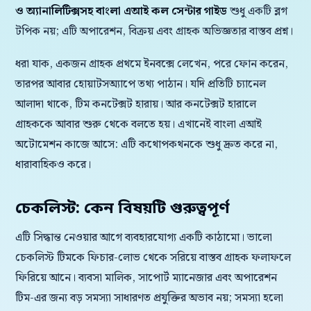
ও অ্যানালিটিক্সসহ বাংলা এআই কল সেন্টার গাইড
শুধু একটি ব্লগ
টপিক নয়; এটি অপারেশন, বিক্রয় এবং গ্রাহক অভিজ্ঞতার বাস্তব প্রশ্ন।
ধরা যাক, একজন গ্রাহক প্রথমে ইনবক্সে লেখেন, পরে ফোন করেন,
তারপর আবার হোয়াটসঅ্যাপে তথ্য পাঠান। যদি প্রতিটি চ্যানেল
আলাদা থাকে, টিম কনটেক্সট হারায়। আর কনটেক্সট হারালে
গ্রাহককে আবার শুরু থেকে বলতে হয়। এখানেই বাংলা এআই
অটোমেশন কাজে আসে: এটি কথোপকথনকে শুধু দ্রুত করে না,
ধারাবাহিকও করে।
চেকলিস্ট: কেন বিষয়টি গুরুত্বপূর্ণ
এটি সিদ্ধান্ত নেওয়ার আগে ব্যবহারযোগ্য একটি কাঠামো। ভালো
চেকলিস্ট টিমকে ফিচার-লোভ থেকে সরিয়ে বাস্তব গ্রাহক ফলাফলে
ফিরিয়ে আনে। ব্যবসা মালিক, সাপোর্ট ম্যানেজার এবং অপারেশন
টিম-এর জন্য বড় সমস্যা সাধারণত প্রযুক্তির অভাব নয়; সমস্যা হলো