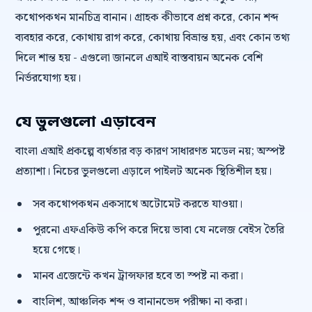
কথোপকথন মানচিত্র বানান। গ্রাহক কীভাবে প্রশ্ন করে, কোন শব্দ
ব্যবহার করে, কোথায় রাগ করে, কোথায় বিভ্রান্ত হয়, এবং কোন তথ্য
দিলে শান্ত হয় - এগুলো জানলে এআই বাস্তবায়ন অনেক বেশি
নির্ভরযোগ্য হয়।
যে ভুলগুলো এড়াবেন
বাংলা এআই প্রকল্পে ব্যর্থতার বড় কারণ সাধারণত মডেল নয়; অস্পষ্ট
প্রত্যাশা। নিচের ভুলগুলো এড়ালে পাইলট অনেক স্থিতিশীল হয়।
সব কথোপকথন একসাথে অটোমেট করতে যাওয়া।
পুরনো এফএকিউ কপি করে দিয়ে ভাবা যে নলেজ বেইস তৈরি
হয়ে গেছে।
মানব এজেন্টে কখন ট্রান্সফার হবে তা স্পষ্ট না করা।
বাংলিশ, আঞ্চলিক শব্দ ও বানানভেদ পরীক্ষা না করা।