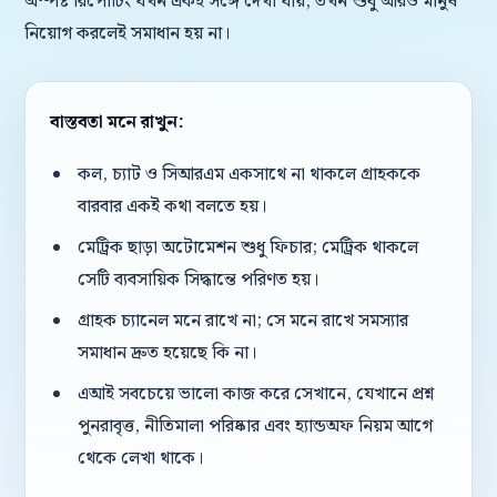
অস্পষ্ট রিপোর্টিং যখন একই সঙ্গে দেখা যায়, তখন শুধু আরও মানুষ
নিয়োগ করলেই সমাধান হয় না।
বাস্তবতা মনে রাখুন:
কল, চ্যাট ও সিআরএম একসাথে না থাকলে গ্রাহককে
বারবার একই কথা বলতে হয়।
মেট্রিক ছাড়া অটোমেশন শুধু ফিচার; মেট্রিক থাকলে
সেটি ব্যবসায়িক সিদ্ধান্তে পরিণত হয়।
গ্রাহক চ্যানেল মনে রাখে না; সে মনে রাখে সমস্যার
সমাধান দ্রুত হয়েছে কি না।
এআই সবচেয়ে ভালো কাজ করে সেখানে, যেখানে প্রশ্ন
পুনরাবৃত্ত, নীতিমালা পরিষ্কার এবং হ্যান্ডঅফ নিয়ম আগে
থেকে লেখা থাকে।