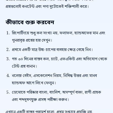
প্রশ্নগুলোই কনটেন্ট এবং পণ্য দুটোকেই শক্তিশালী করে।
কীভাবে শুরু করবেন
রিপোর্টিংয়ে শুধু কল সংখ্যা নয়, ফলাফল, হ্যান্ডঅফের মান এবং
পুনরাবৃত্ত প্রশ্নের হার দেখুন।
প্রথমে একটি মাত্র উচ্চ-চাপের ব্যবহার ক্ষেত্র বেছে নিন।
গত ৩০ দিনের বাস্তব কল, চ্যাট, এফএকিউ এবং অভিযোগ থেকে
টেস্ট প্রশ্ন বানান।
নলেজ বেইস, এসকেলেশন নিয়ম, নিষিদ্ধ উত্তর এবং মানব
হ্যান্ডঅফ আগে লিখে ফেলুন।
ডেমোতে পরিষ্কার বাংলা, বাংলিশ, অসম্পূর্ণ বাক্য, রাগী গ্রাহক
এবং শব্দদূষণযুক্ত প্রসঙ্গ পরীক্ষা করুন।
এখানে একটি বাস্তব পরামর্শ হলো, প্রথম সপ্তাহে প্রযুক্তি নয়,