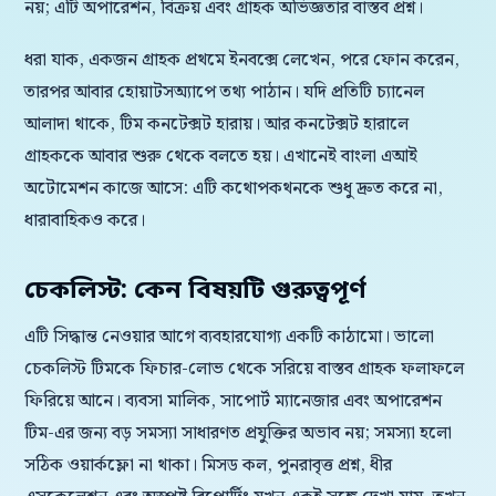
নয়; এটি অপারেশন, বিক্রয় এবং গ্রাহক অভিজ্ঞতার বাস্তব প্রশ্ন।
ধরা যাক, একজন গ্রাহক প্রথমে ইনবক্সে লেখেন, পরে ফোন করেন,
তারপর আবার হোয়াটসঅ্যাপে তথ্য পাঠান। যদি প্রতিটি চ্যানেল
আলাদা থাকে, টিম কনটেক্সট হারায়। আর কনটেক্সট হারালে
গ্রাহককে আবার শুরু থেকে বলতে হয়। এখানেই বাংলা এআই
অটোমেশন কাজে আসে: এটি কথোপকথনকে শুধু দ্রুত করে না,
ধারাবাহিকও করে।
চেকলিস্ট: কেন বিষয়টি গুরুত্বপূর্ণ
এটি সিদ্ধান্ত নেওয়ার আগে ব্যবহারযোগ্য একটি কাঠামো। ভালো
চেকলিস্ট টিমকে ফিচার-লোভ থেকে সরিয়ে বাস্তব গ্রাহক ফলাফলে
ফিরিয়ে আনে। ব্যবসা মালিক, সাপোর্ট ম্যানেজার এবং অপারেশন
টিম-এর জন্য বড় সমস্যা সাধারণত প্রযুক্তির অভাব নয়; সমস্যা হলো
সঠিক ওয়ার্কফ্লো না থাকা। মিসড কল, পুনরাবৃত্ত প্রশ্ন, ধীর