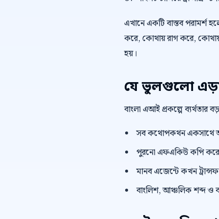
এখানে একটি বাস্তব পরামর্শ হলো,
করে, কোথায় রাগ করে, কোথায় 
হয়।
যে ভুলগুলো এড়
বাংলা এআই প্রকল্পে ব্যর্থতার 
সব কথোপকথন একসাথে অ
পুরনো এফএকিউ কপি করে দ
মানব এজেন্টে কখন ট্রান্সফা
বাংলিশ, আঞ্চলিক শব্দ ও ব