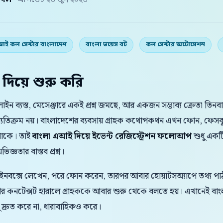
় দল
· আপডেট ২৬ জুন ২০২৬
ই কল সেন্টার বাংলাদেশ
বাংলা ভয়েস বট
কল সেন্টার অটোমেশন
 দিয়ে শুরু করি
লাইন ব্যস্ত, মেসেঞ্জারে একই প্রশ্ন জমছে, আর একজন সম্ভাব্য ক্রেতা ত
্যতিক্রম নয়। বাংলাদেশের ব্যবসায় গ্রাহক কথোপকথন এখন ফোন, ফেসবু
 থাকে। তাই
বাংলা এআই দিয়ে ইভেন্ট রেজিস্ট্রেশন ফলোআপ
শুধু একটি
জ্ঞতার বাস্তব প্রশ্ন।
 ইনবক্সে লেখেন, পরে ফোন করেন, তারপর আবার হোয়াটসঅ্যাপে তথ্য পাঠা
 আর কনটেক্সট হারালে গ্রাহককে আবার শুরু থেকে বলতে হয়। এখানেই
্রুত করে না, ধারাবাহিকও করে।