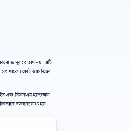
ই কোনো জাদুর বোতাম নয়। এটি
ে সৎ থাকে। ছোট ওয়ার্কফ্লো
েইস এবং সিআরএম হ্যান্ডঅফ
িকভাবে ব্যবহারযোগ্য হয়।