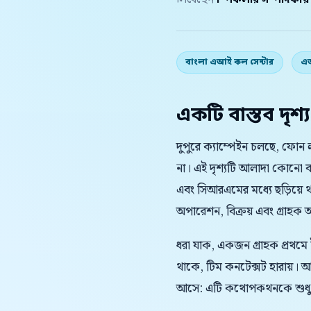
লিখেছেন
স্পিকলার সম্পাদকীয
বাংলা এআই কল সেন্টার
এআ
একটি বাস্তব দৃশ্য
দুপুরে ক্যাম্পেইন চলছে, ফোন 
না। এই দৃশ্যটি আলাদা কোনো ব
এবং সিআরএমের মধ্যে ছড়িয়ে
অপারেশন, বিক্রয় এবং গ্রাহক অভি
ধরা যাক, একজন গ্রাহক প্রথমে
থাকে, টিম কনটেক্সট হারায়।
আসে: এটি কথোপকথনকে শুধু দ