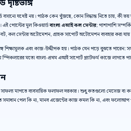
দৃষ্টিভঙ্গি
়ার্ড বসানো যথেষ্ট নয়। পাঠক কেন খুঁজছে, কোন সিদ্ধান্ত নিতে চায়, কী
। এই পোস্টের মূল কিওয়ার্ড
বাংলা এআই কল সেন্টার
; পাশাপাশি সম্পর্
স বট, কল সেন্টার অটোমেশন, গ্রাহক সাপোর্ট অটোমেশন ব্যবহার করা যায়
ে শিক্ষামূলক এবং কাজ-উদ্দীপক হয়। পাঠক যেন পড়ে বুঝতে পারেন: স
 স্পিকলারের মতো বাংলা-প্রথম এআই সাপোর্ট প্ল্যাটফর্ম কাজে লাগতে প
েন
 সাফল্য মাপতে ব্যবসায়িক ফলাফল দরকার। শুধু কতগুলো মেসেজ বা 
রুত সমাধান পেল কি না, মানব এজেন্টের কাজ কমল কি না, এবং ফলোআপ প