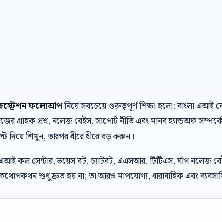
েজিস্ট্রেশন ফলোআপ
নিয়ে সবচেয়ে গুরুত্বপূর্ণ শিক্ষা হলো: বাংলা এআ
র গ্রাহক প্রশ্ন, নলেজ বেইস, সাপোর্ট নীতি এবং মানব হ্যান্ডঅফ সম্পর্ক
্রিপ্ট দিয়ে শিখুন, তারপর ধীরে ধীরে বড় করুন।
 এআই কল সেন্টার, ভয়েস বট, চ্যাটবট, এএসআর, টিটিএস, র্যাগ নলেজ ব
থোপকথন শুধু দ্রুত হয় না; তা আরও মাপযোগ্য, ধারাবাহিক এবং ব্যবসায়