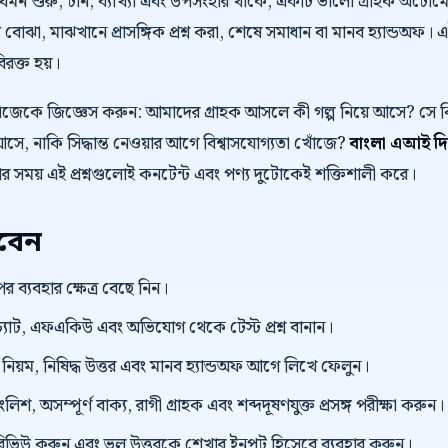
 যেমন শুরু, টান, ব্যাখ্যা এবং উপসংহার থাকে, একটি ভালো গ্রাহক অট
 বোঝা, মাঝখানে প্রাসঙ্গিক প্রশ্ন করা, শেষে সমাধান বা মানব হ্যান্ডঅফ। 
বিরক্ত হয়।
নিজেকে জিজ্ঞেস করুন: আমাদের গ্রাহক আসলে কী গল্প নিয়ে আসে? স
ে, নাকি সিদ্ধান্ত নেওয়ার আগে বিশ্বাসযোগ্যতা খোঁজে?
বাংলা এআই দিয
ার সময় এই প্রশ্নগুলোই কনটেন্ট এবং পণ্য দুটোকেই শক্তিশালী করে।
রবেন
র ব্যবহার ক্ষেত্র বেছে নিন।
্যাট, এফএকিউ এবং অভিযোগ থেকে টেস্ট প্রশ্ন বানান।
়ম, নিষিদ্ধ উত্তর এবং মানব হ্যান্ডঅফ আগে লিখে ফেলুন।
িশ, অসম্পূর্ণ বাক্য, রাগী গ্রাহক এবং শব্দদূষণযুক্ত প্রসঙ্গ পরীক্ষা করুন।
প্ট রিভিউ করুন এবং ভুল উত্তরকে শেখার ইনপুট হিসেবে ব্যবহার করুন।