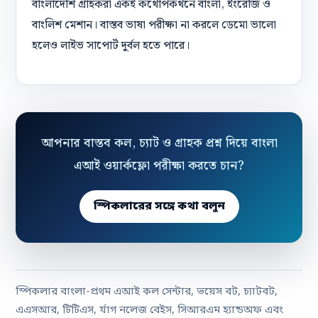
বাংলাদেশি গ্রাহকরা একই কথোপকথনে বাংলা, ইংরেজি ও
বাংলিশ মেশান। বাস্তব ভাষা পরীক্ষা না করলে ডেমো ভালো
হলেও লাইভ সাপোর্ট দুর্বল হতে পারে।
আপনার বাস্তব কল, চ্যাট ও গ্রাহক প্রশ্ন দিয়ে বাংলা
এআই ওয়ার্কফ্লো পরীক্ষা করতে চান?
স্পিকলারের সঙ্গে কথা বলুন
স্পিকলার বাংলা-প্রথম এআই কল সেন্টার, ভয়েস বট, চ্যাটবট,
এএসআর, টিটিএস, র্যাগ নলেজ বেইস, সিআরএম হ্যান্ডঅফ এবং