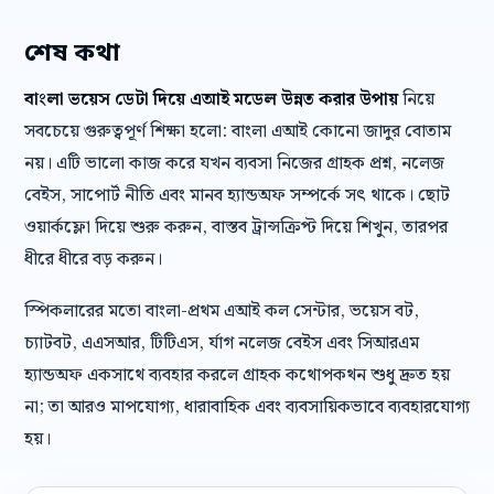
শেষ কথা
বাংলা ভয়েস ডেটা দিয়ে এআই মডেল উন্নত করার উপায়
নিয়ে
সবচেয়ে গুরুত্বপূর্ণ শিক্ষা হলো: বাংলা এআই কোনো জাদুর বোতাম
নয়। এটি ভালো কাজ করে যখন ব্যবসা নিজের গ্রাহক প্রশ্ন, নলেজ
বেইস, সাপোর্ট নীতি এবং মানব হ্যান্ডঅফ সম্পর্কে সৎ থাকে। ছোট
ওয়ার্কফ্লো দিয়ে শুরু করুন, বাস্তব ট্রান্সক্রিপ্ট দিয়ে শিখুন, তারপর
ধীরে ধীরে বড় করুন।
স্পিকলারের মতো বাংলা-প্রথম এআই কল সেন্টার, ভয়েস বট,
চ্যাটবট, এএসআর, টিটিএস, র্যাগ নলেজ বেইস এবং সিআরএম
হ্যান্ডঅফ একসাথে ব্যবহার করলে গ্রাহক কথোপকথন শুধু দ্রুত হয়
না; তা আরও মাপযোগ্য, ধারাবাহিক এবং ব্যবসায়িকভাবে ব্যবহারযোগ্য
হয়।