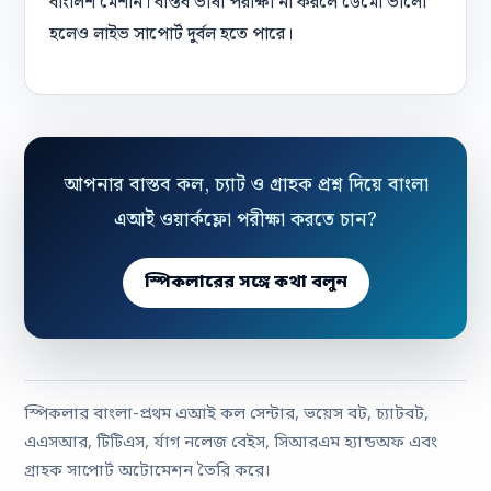
বাংলিশ মেশান। বাস্তব ভাষা পরীক্ষা না করলে ডেমো ভালো
হলেও লাইভ সাপোর্ট দুর্বল হতে পারে।
আপনার বাস্তব কল, চ্যাট ও গ্রাহক প্রশ্ন দিয়ে বাংলা
এআই ওয়ার্কফ্লো পরীক্ষা করতে চান?
স্পিকলারের সঙ্গে কথা বলুন
স্পিকলার বাংলা-প্রথম এআই কল সেন্টার, ভয়েস বট, চ্যাটবট,
এএসআর, টিটিএস, র্যাগ নলেজ বেইস, সিআরএম হ্যান্ডঅফ এবং
গ্রাহক সাপোর্ট অটোমেশন তৈরি করে।