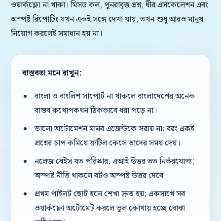
ওয়ার্কফ্লো না থাকা। মিসড কল, পুনরাবৃত্ত প্রশ্ন, ধীর এসকেলেশন এবং
অস্পষ্ট রিপোর্টিং যখন একই সঙ্গে দেখা যায়, তখন শুধু আরও মানুষ
নিয়োগ করলেই সমাধান হয় না।
বাস্তবতা মনে রাখুন:
বাংলা ও বাংলিশ সাপোর্ট না থাকলে বাংলাদেশের অনেক
বাস্তব কথোপকথন ঠিকভাবে ধরা পড়ে না।
ভালো অটোমেশন মানব এজেন্টকে সরায় না; বরং একই
প্রশ্নের চাপ কমিয়ে জটিল কেসে তাদের সময় দেয়।
নলেজ বেইস যত পরিষ্কার, এআই উত্তর তত নির্ভরযোগ্য;
অস্পষ্ট নীতি থাকলে বটও অস্পষ্ট উত্তর দেবে।
প্রথম পাইলট ছোট হলে শেখা দ্রুত হয়; একসাথে সব
ওয়ার্কফ্লো অটোমেট করলে ভুল কোথায় হচ্ছে বোঝা