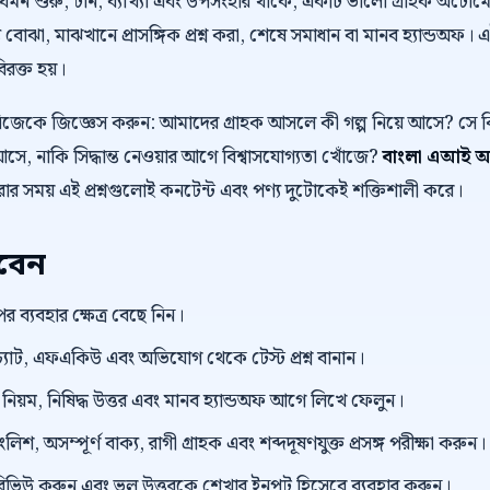
 যেমন শুরু, টান, ব্যাখ্যা এবং উপসংহার থাকে, একটি ভালো গ্রাহক অট
 বোঝা, মাঝখানে প্রাসঙ্গিক প্রশ্ন করা, শেষে সমাধান বা মানব হ্যান্ডঅফ। 
বিরক্ত হয়।
নিজেকে জিজ্ঞেস করুন: আমাদের গ্রাহক আসলে কী গল্প নিয়ে আসে? স
ে, নাকি সিদ্ধান্ত নেওয়ার আগে বিশ্বাসযোগ্যতা খোঁজে?
বাংলা এআই অট
রার সময় এই প্রশ্নগুলোই কনটেন্ট এবং পণ্য দুটোকেই শক্তিশালী করে।
রবেন
র ব্যবহার ক্ষেত্র বেছে নিন।
্যাট, এফএকিউ এবং অভিযোগ থেকে টেস্ট প্রশ্ন বানান।
়ম, নিষিদ্ধ উত্তর এবং মানব হ্যান্ডঅফ আগে লিখে ফেলুন।
িশ, অসম্পূর্ণ বাক্য, রাগী গ্রাহক এবং শব্দদূষণযুক্ত প্রসঙ্গ পরীক্ষা করুন।
প্ট রিভিউ করুন এবং ভুল উত্তরকে শেখার ইনপুট হিসেবে ব্যবহার করুন।