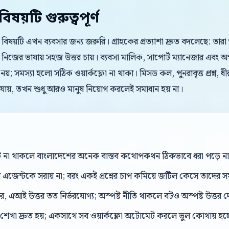
য়টি গুরুত্বপূর্ণ
 বিষয়টি এখন ব্যবসার জন্য জরুরি। গ্রাহকের প্রত্যাশা দ্রুত বদলেছে: তার
 নিজের ভাষায় সহজ উত্তর চায়। ব্যবসা মালিক, সাপোর্ট ম্যানেজার এবং 
 নয়; সমস্যা হলো সঠিক ওয়ার্কফ্লো না থাকা। মিসড কল, পুনরাবৃত্ত প্রশ্ন
 যায়, তখন শুধু আরও মানুষ নিয়োগ করলেই সমাধান হয় না।
্ট না থাকলে বাংলাদেশের অনেক বাস্তব কথোপকথন ঠিকভাবে ধরা পড়ে ন
েন্টকে সরায় না; বরং একই প্রশ্নের চাপ কমিয়ে জটিল কেসে তাদের সম
, এআই উত্তর তত নির্ভরযোগ্য; অস্পষ্ট নীতি থাকলে বটও অস্পষ্ট উত্তর 
শেখা দ্রুত হয়; একসাথে সব ওয়ার্কফ্লো অটোমেট করলে ভুল কোথায় হচ্