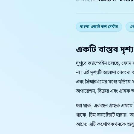
লিখেছেন
স্পিকলার সম্পাদকীয
বাংলা এআই কল সেন্টার
এআ
একটি বাস্তব দৃশ্য
দুপুরে ক্যাম্পেইন চলছে, ফোন 
না। এই দৃশ্যটি আলাদা কোনো ব
এবং সিআরএমের মধ্যে ছড়িয়ে
অপারেশন, বিক্রয় এবং গ্রাহক অভি
ধরা যাক, একজন গ্রাহক প্রথমে
থাকে, টিম কনটেক্সট হারায়।
আসে: এটি কথোপকথনকে শুধু দ