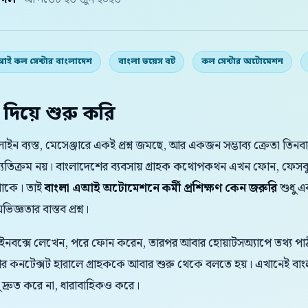
় দল
· আপডেট ২৬ জুন ২০২৬
ই কল সেন্টার বাংলাদেশ
বাংলা ভয়েস বট
কল সেন্টার অটোমেশন
 দিয়ে শুরু করি
লাইন ব্যস্ত, মেসেঞ্জারে একই প্রশ্ন জমছে, আর একজন সম্ভাব্য ক্রেতা ত
্যতিক্রম নয়। বাংলাদেশের ব্যবসায় গ্রাহক কথোপকথন এখন ফোন, ফেসবু
 থাকে। তাই
বাংলা এআই অটোমেশনে কর্মী প্রশিক্ষণ কেন জরুরি
শুধু এ
জ্ঞতার বাস্তব প্রশ্ন।
 ইনবক্সে লেখেন, পরে ফোন করেন, তারপর আবার হোয়াটসঅ্যাপে তথ্য পাঠা
 আর কনটেক্সট হারালে গ্রাহককে আবার শুরু থেকে বলতে হয়। এখানেই
্রুত করে না, ধারাবাহিকও করে।