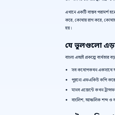
এখানে একটি বাস্তব পরামর্শ হলো,
করে, কোথায় রাগ করে, কোথায় 
হয়।
যে ভুলগুলো এড়
বাংলা এআই প্রকল্পে ব্যর্থতার 
সব কথোপকথন একসাথে অ
পুরনো এফএকিউ কপি করে দ
মানব এজেন্টে কখন ট্রান্সফা
বাংলিশ, আঞ্চলিক শব্দ ও ব