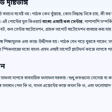
দৃষ্টিভঙ্গি
়ার্ড বসানো যথেষ্ট নয়। পাঠক কেন খুঁজছে, কোন সিদ্ধান্ত নিতে চায়, কী
। এই পোস্টের মূল কিওয়ার্ড
বাংলা এআই কল সেন্টার
; পাশাপাশি সম্পর্
স বট, কল সেন্টার অটোমেশন, গ্রাহক সাপোর্ট অটোমেশন ব্যবহার করা যায়
ে শিক্ষামূলক এবং কাজ-উদ্দীপক হয়। পাঠক যেন পড়ে বুঝতে পারেন: স
 স্পিকলারের মতো বাংলা-প্রথম এআই সাপোর্ট প্ল্যাটফর্ম কাজে লাগতে প
েন
 সাফল্য মাপতে ব্যবসায়িক ফলাফল দরকার। শুধু কতগুলো মেসেজ বা 
রুত সমাধান পেল কি না, মানব এজেন্টের কাজ কমল কি না, এবং ফলোআপ প