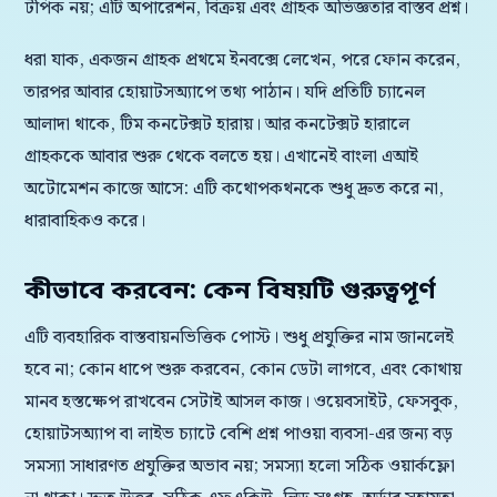
টপিক নয়; এটি অপারেশন, বিক্রয় এবং গ্রাহক অভিজ্ঞতার বাস্তব প্রশ্ন।
ধরা যাক, একজন গ্রাহক প্রথমে ইনবক্সে লেখেন, পরে ফোন করেন,
তারপর আবার হোয়াটসঅ্যাপে তথ্য পাঠান। যদি প্রতিটি চ্যানেল
আলাদা থাকে, টিম কনটেক্সট হারায়। আর কনটেক্সট হারালে
গ্রাহককে আবার শুরু থেকে বলতে হয়। এখানেই বাংলা এআই
অটোমেশন কাজে আসে: এটি কথোপকথনকে শুধু দ্রুত করে না,
ধারাবাহিকও করে।
কীভাবে করবেন: কেন বিষয়টি গুরুত্বপূর্ণ
এটি ব্যবহারিক বাস্তবায়নভিত্তিক পোস্ট। শুধু প্রযুক্তির নাম জানলেই
হবে না; কোন ধাপে শুরু করবেন, কোন ডেটা লাগবে, এবং কোথায়
মানব হস্তক্ষেপ রাখবেন সেটাই আসল কাজ। ওয়েবসাইট, ফেসবুক,
হোয়াটসঅ্যাপ বা লাইভ চ্যাটে বেশি প্রশ্ন পাওয়া ব্যবসা-এর জন্য বড়
সমস্যা সাধারণত প্রযুক্তির অভাব নয়; সমস্যা হলো সঠিক ওয়ার্কফ্লো