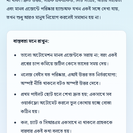
না থাকা। দ্রুত উত্তর, সঠিক এফএকিউ, লিড সংগ্রহ, অর্ডার সহায়তা
এবং মানব এজেন্টে পরিষ্কার হ্যান্ডঅফ যখন একই সঙ্গে দেখা যায়,
তখন শুধু আরও মানুষ নিয়োগ করলেই সমাধান হয় না।
বাস্তবতা মনে রাখুন:
ভালো অটোমেশন মানব এজেন্টকে সরায় না; বরং একই
প্রশ্নের চাপ কমিয়ে জটিল কেসে তাদের সময় দেয়।
নলেজ বেইস যত পরিষ্কার, এআই উত্তর তত নির্ভরযোগ্য;
অস্পষ্ট নীতি থাকলে বটও অস্পষ্ট উত্তর দেবে।
প্রথম পাইলট ছোট হলে শেখা দ্রুত হয়; একসাথে সব
ওয়ার্কফ্লো অটোমেট করলে ভুল কোথায় হচ্ছে বোঝা
কঠিন হয়।
কল, চ্যাট ও সিআরএম একসাথে না থাকলে গ্রাহককে
বারবার একই কথা বলতে হয়।