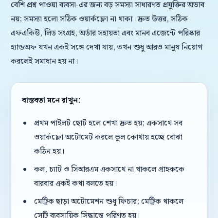
বেশি প্রশ্ন পাওয়া ব্যবসা-এর জন্য বড় সমস্যা সাধারণত প্রযুক্তির অভাব
নয়; সমস্যা হলো সঠিক ওয়ার্কফ্লো না থাকা। দ্রুত উত্তর, সঠিক
এফএকিউ, লিড সংগ্রহ, অর্ডার সহায়তা এবং মানব এজেন্টে পরিষ্কার
হ্যান্ডঅফ যখন একই সঙ্গে দেখা যায়, তখন শুধু আরও মানুষ নিয়োগ
করলেই সমাধান হয় না।
বাস্তবতা মনে রাখুন:
প্রথম পাইলট ছোট হলে শেখা দ্রুত হয়; একসাথে সব
ওয়ার্কফ্লো অটোমেট করলে ভুল কোথায় হচ্ছে বোঝা
কঠিন হয়।
কল, চ্যাট ও সিআরএম একসাথে না থাকলে গ্রাহককে
বারবার একই কথা বলতে হয়।
মেট্রিক ছাড়া অটোমেশন শুধু ফিচার; মেট্রিক থাকলে
সেটি ব্যবসায়িক সিদ্ধান্তে পরিণত হয়।