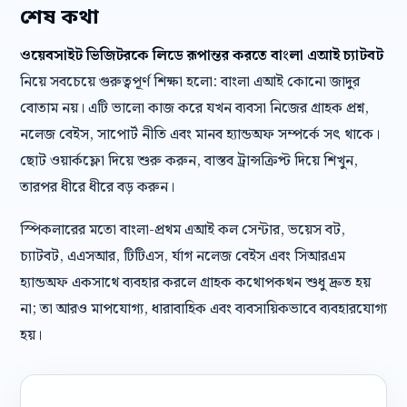
শেষ কথা
ওয়েবসাইট ভিজিটরকে লিডে রূপান্তর করতে বাংলা এআই চ্যাটবট
নিয়ে সবচেয়ে গুরুত্বপূর্ণ শিক্ষা হলো: বাংলা এআই কোনো জাদুর
বোতাম নয়। এটি ভালো কাজ করে যখন ব্যবসা নিজের গ্রাহক প্রশ্ন,
নলেজ বেইস, সাপোর্ট নীতি এবং মানব হ্যান্ডঅফ সম্পর্কে সৎ থাকে।
ছোট ওয়ার্কফ্লো দিয়ে শুরু করুন, বাস্তব ট্রান্সক্রিপ্ট দিয়ে শিখুন,
তারপর ধীরে ধীরে বড় করুন।
স্পিকলারের মতো বাংলা-প্রথম এআই কল সেন্টার, ভয়েস বট,
চ্যাটবট, এএসআর, টিটিএস, র্যাগ নলেজ বেইস এবং সিআরএম
হ্যান্ডঅফ একসাথে ব্যবহার করলে গ্রাহক কথোপকথন শুধু দ্রুত হয়
না; তা আরও মাপযোগ্য, ধারাবাহিক এবং ব্যবসায়িকভাবে ব্যবহারযোগ্য
হয়।