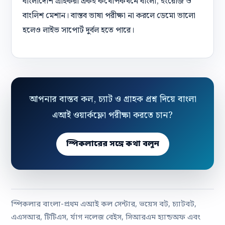
বাংলাদেশি গ্রাহকরা একই কথোপকথনে বাংলা, ইংরেজি ও
বাংলিশ মেশান। বাস্তব ভাষা পরীক্ষা না করলে ডেমো ভালো
হলেও লাইভ সাপোর্ট দুর্বল হতে পারে।
আপনার বাস্তব কল, চ্যাট ও গ্রাহক প্রশ্ন দিয়ে বাংলা
এআই ওয়ার্কফ্লো পরীক্ষা করতে চান?
স্পিকলারের সঙ্গে কথা বলুন
স্পিকলার বাংলা-প্রথম এআই কল সেন্টার, ভয়েস বট, চ্যাটবট,
এএসআর, টিটিএস, র্যাগ নলেজ বেইস, সিআরএম হ্যান্ডঅফ এবং