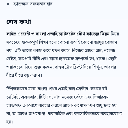
হ্যান্ডঅফ সফলতার হার
শেষ কথা
লাইভ এজেন্ট ও বাংলা এআই চ্যাটবটের যৌথ কাজের নিয়ম
নিয়ে
সবচেয়ে গুরুত্বপূর্ণ শিক্ষা হলো: বাংলা এআই কোনো জাদুর বোতাম
নয়। এটি ভালো কাজ করে যখন ব্যবসা নিজের গ্রাহক প্রশ্ন, নলেজ
বেইস, সাপোর্ট নীতি এবং মানব হ্যান্ডঅফ সম্পর্কে সৎ থাকে। ছোট
ওয়ার্কফ্লো দিয়ে শুরু করুন, বাস্তব ট্রান্সক্রিপ্ট দিয়ে শিখুন, তারপর
ধীরে ধীরে বড় করুন।
স্পিকলারের মতো বাংলা-প্রথম এআই কল সেন্টার, ভয়েস বট,
চ্যাটবট, এএসআর, টিটিএস, র্যাগ নলেজ বেইস এবং সিআরএম
হ্যান্ডঅফ একসাথে ব্যবহার করলে গ্রাহক কথোপকথন শুধু দ্রুত হয়
না; তা আরও মাপযোগ্য, ধারাবাহিক এবং ব্যবসায়িকভাবে ব্যবহারযোগ্য
হয়।