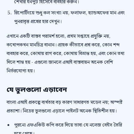
শেখার ইনপুট হিসেবে ব্যবহার করুন।
রিপোর্টিংয়ে শুধু কল সংখ্যা নয়, ফলাফল, হ্যান্ডঅফের মান এবং
পুনরাবৃত্ত প্রশ্নের হার দেখুন।
এখানে একটি বাস্তব পরামর্শ হলো, প্রথম সপ্তাহে প্রযুক্তি নয়,
কথোপকথন মানচিত্র বানান। গ্রাহক কীভাবে প্রশ্ন করে, কোন শব্দ
ব্যবহার করে, কোথায় রাগ করে, কোথায় বিভ্রান্ত হয়, এবং কোন তথ্য
দিলে শান্ত হয় - এগুলো জানলে এআই বাস্তবায়ন অনেক বেশি
নির্ভরযোগ্য হয়।
যে ভুলগুলো এড়াবেন
বাংলা এআই প্রকল্পে ব্যর্থতার বড় কারণ সাধারণত মডেল নয়; অস্পষ্ট
প্রত্যাশা। নিচের ভুলগুলো এড়ালে পাইলট অনেক স্থিতিশীল হয়।
পুরনো এফএকিউ কপি করে দিয়ে ভাবা যে নলেজ বেইস তৈরি
হয়ে গেছে।