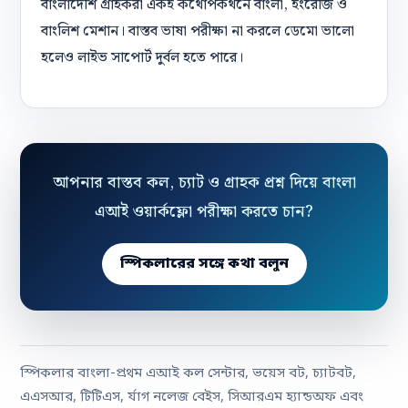
বাংলাদেশি গ্রাহকরা একই কথোপকথনে বাংলা, ইংরেজি ও
বাংলিশ মেশান। বাস্তব ভাষা পরীক্ষা না করলে ডেমো ভালো
হলেও লাইভ সাপোর্ট দুর্বল হতে পারে।
আপনার বাস্তব কল, চ্যাট ও গ্রাহক প্রশ্ন দিয়ে বাংলা
এআই ওয়ার্কফ্লো পরীক্ষা করতে চান?
স্পিকলারের সঙ্গে কথা বলুন
স্পিকলার বাংলা-প্রথম এআই কল সেন্টার, ভয়েস বট, চ্যাটবট,
এএসআর, টিটিএস, র্যাগ নলেজ বেইস, সিআরএম হ্যান্ডঅফ এবং