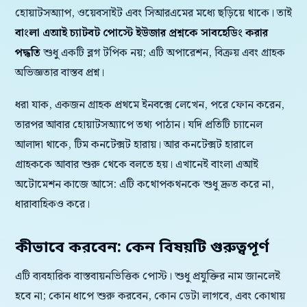
হোয়াটসঅ্যাপ, ওয়েবসাইট এবং সিআরএমের মধ্যে ছড়িয়ে থাকে। তাই
বাংলা এআই চ্যাটবট পোস্টে ইউজার প্রশ্নকে সাবহেডিং করার
পদ্ধতি
শুধু একটি ব্লগ টপিক নয়; এটি অপারেশন, বিক্রয় এবং গ্রাহক
অভিজ্ঞতার বাস্তব প্রশ্ন।
ধরা যাক, একজন গ্রাহক প্রথমে ইনবক্সে লেখেন, পরে ফোন করেন,
তারপর আবার হোয়াটসঅ্যাপে তথ্য পাঠান। যদি প্রতিটি চ্যানেল
আলাদা থাকে, টিম কনটেক্সট হারায়। আর কনটেক্সট হারালে
গ্রাহককে আবার শুরু থেকে বলতে হয়। এখানেই বাংলা এআই
অটোমেশন কাজে আসে: এটি কথোপকথনকে শুধু দ্রুত করে না,
ধারাবাহিকও করে।
কীভাবে করবেন: কেন বিষয়টি গুরুত্বপূর্ণ
এটি ব্যবহারিক বাস্তবায়নভিত্তিক পোস্ট। শুধু প্রযুক্তির নাম জানলেই
হবে না; কোন ধাপে শুরু করবেন, কোন ডেটা লাগবে, এবং কোথায়