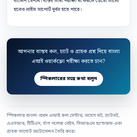
বাংলিশ মেশান। বাস্তব ভাষা পরীক্ষা না করলে ডেমো ভালো
হলেও লাইভ সাপোর্ট দুর্বল হতে পারে।
আপনার বাস্তব কল, চ্যাট ও গ্রাহক প্রশ্ন দিয়ে বাংলা
এআই ওয়ার্কফ্লো পরীক্ষা করতে চান?
স্পিকলারের সঙ্গে কথা বলুন
স্পিকলার বাংলা-প্রথম এআই কল সেন্টার, ভয়েস বট, চ্যাটবট,
এএসআর, টিটিএস, র্যাগ নলেজ বেইস, সিআরএম হ্যান্ডঅফ এবং
গ্রাহক সাপোর্ট অটোমেশন তৈরি করে।