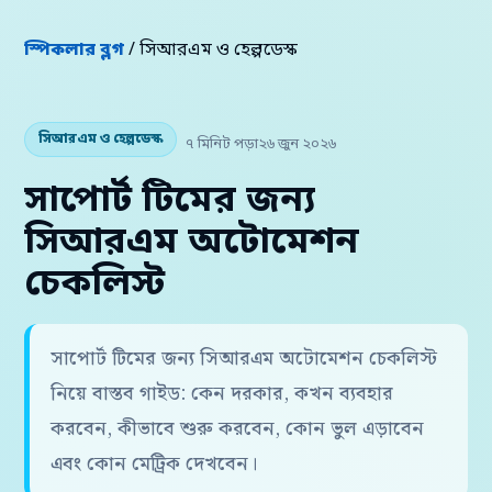
স্পিকলার ব্লগ
/ সিআরএম ও হেল্পডেস্ক
সিআরএম ও হেল্পডেস্ক
৭ মিনিট পড়া
২৬ জুন ২০২৬
সাপোর্ট টিমের জন্য
সিআরএম অটোমেশন
চেকলিস্ট
সাপোর্ট টিমের জন্য সিআরএম অটোমেশন চেকলিস্ট
নিয়ে বাস্তব গাইড: কেন দরকার, কখন ব্যবহার
করবেন, কীভাবে শুরু করবেন, কোন ভুল এড়াবেন
এবং কোন মেট্রিক দেখবেন।