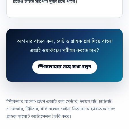
হলেও লাইভ সাপোর্ট দুর্বল হতে পারে।
আপনার বাস্তব কল, চ্যাট ও গ্রাহক প্রশ্ন দিয়ে বাংলা
এআই ওয়ার্কফ্লো পরীক্ষা করতে চান?
স্পিকলারের সঙ্গে কথা বলুন
স্পিকলার বাংলা-প্রথম এআই কল সেন্টার, ভয়েস বট, চ্যাটবট,
এএসআর, টিটিএস, র্যাগ নলেজ বেইস, সিআরএম হ্যান্ডঅফ এবং
গ্রাহক সাপোর্ট অটোমেশন তৈরি করে।