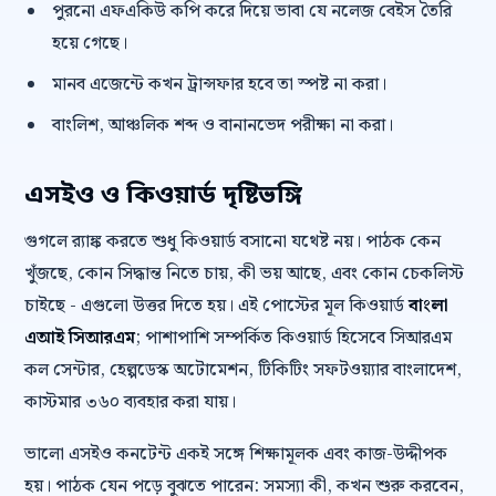
পুরনো এফএকিউ কপি করে দিয়ে ভাবা যে নলেজ বেইস তৈরি
হয়ে গেছে।
মানব এজেন্টে কখন ট্রান্সফার হবে তা স্পষ্ট না করা।
বাংলিশ, আঞ্চলিক শব্দ ও বানানভেদ পরীক্ষা না করা।
এসইও ও কিওয়ার্ড দৃষ্টিভঙ্গি
গুগলে র‍্যাঙ্ক করতে শুধু কিওয়ার্ড বসানো যথেষ্ট নয়। পাঠক কেন
খুঁজছে, কোন সিদ্ধান্ত নিতে চায়, কী ভয় আছে, এবং কোন চেকলিস্ট
চাইছে - এগুলো উত্তর দিতে হয়। এই পোস্টের মূল কিওয়ার্ড
বাংলা
এআই সিআরএম
; পাশাপাশি সম্পর্কিত কিওয়ার্ড হিসেবে সিআরএম
কল সেন্টার, হেল্পডেস্ক অটোমেশন, টিকিটিং সফটওয়্যার বাংলাদেশ,
কাস্টমার ৩৬০ ব্যবহার করা যায়।
ভালো এসইও কনটেন্ট একই সঙ্গে শিক্ষামূলক এবং কাজ-উদ্দীপক
হয়। পাঠক যেন পড়ে বুঝতে পারেন: সমস্যা কী, কখন শুরু করবেন,