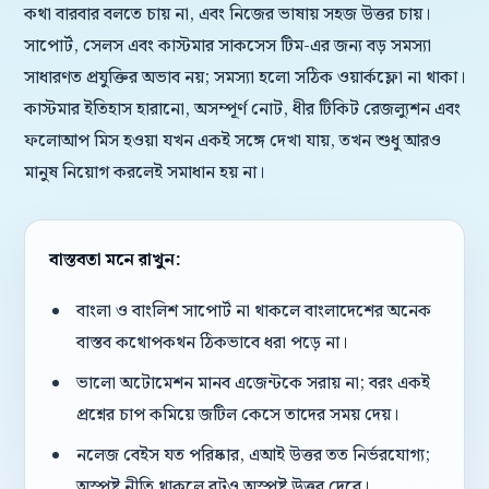
কথা বারবার বলতে চায় না, এবং নিজের ভাষায় সহজ উত্তর চায়।
সাপোর্ট, সেলস এবং কাস্টমার সাকসেস টিম-এর জন্য বড় সমস্যা
সাধারণত প্রযুক্তির অভাব নয়; সমস্যা হলো সঠিক ওয়ার্কফ্লো না থাকা।
কাস্টমার ইতিহাস হারানো, অসম্পূর্ণ নোট, ধীর টিকিট রেজল্যুশন এবং
ফলোআপ মিস হওয়া যখন একই সঙ্গে দেখা যায়, তখন শুধু আরও
মানুষ নিয়োগ করলেই সমাধান হয় না।
বাস্তবতা মনে রাখুন:
বাংলা ও বাংলিশ সাপোর্ট না থাকলে বাংলাদেশের অনেক
বাস্তব কথোপকথন ঠিকভাবে ধরা পড়ে না।
ভালো অটোমেশন মানব এজেন্টকে সরায় না; বরং একই
প্রশ্নের চাপ কমিয়ে জটিল কেসে তাদের সময় দেয়।
নলেজ বেইস যত পরিষ্কার, এআই উত্তর তত নির্ভরযোগ্য;
অস্পষ্ট নীতি থাকলে বটও অস্পষ্ট উত্তর দেবে।