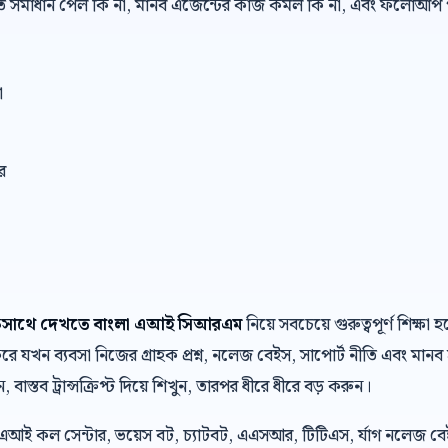
রুত সমাধান পেল কি না, মানব এজেন্টের কাজ কমল কি না, এবং ফলোআপ প
া
র
একসাথে দেখতে বাংলা এআই সিআরএম
নিয়ে সবচেয়ে গুরুত্বপূর্ণ শিক্
যখন ব্যবসা নিজের গ্রাহক প্রশ্ন, নলেজ বেইস, সাপোর্ট নীতি এবং মানব 
, বাস্তব ট্রান্সক্রিপ্ট দিয়ে শিখুন, তারপর ধীরে ধীরে বড় করুন।
 এআই কল সেন্টার, ভয়েস বট, চ্যাটবট, এএসআর, টিটিএস, র্যাগ নলেজ ব