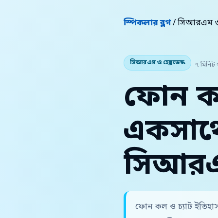
স্পিকলার ব্লগ
/ সিআরএম ও হ
সিআরএম ও হেল্পডেস্ক
৭ মিনিট 
ফোন কল
একসাথ
সিআর
ফোন কল ও চ্যাট ইতিহা