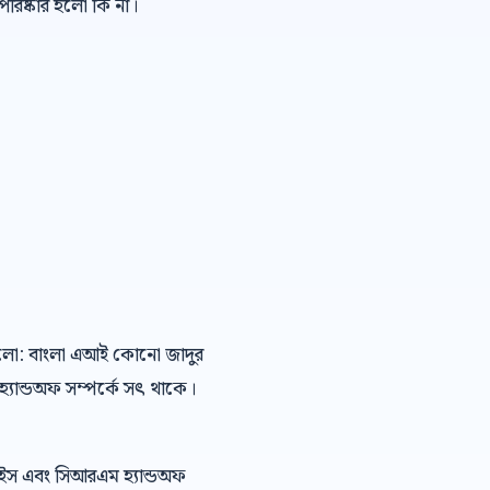
রিষ্কার হলো কি না।
ষা হলো: বাংলা এআই কোনো জাদুর
হ্যান্ডঅফ সম্পর্কে সৎ থাকে।
েইস এবং সিআরএম হ্যান্ডঅফ