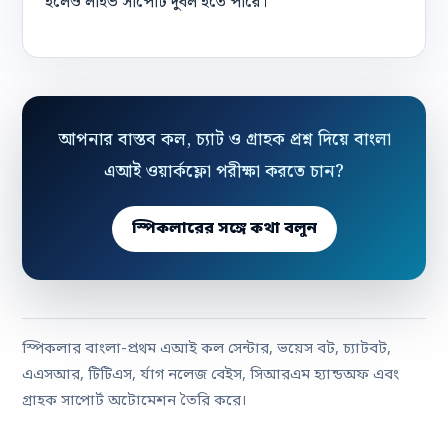
হলেও লাইভ সাপোর্ট দুর্বল হতে পারে।
আপনার বাস্তব কল, চ্যাট ও গ্রাহক প্রশ্ন দিয়ে বাংলা
এআই ওয়ার্কফ্লো পরীক্ষা করতে চান?
স্পিকলারের সঙ্গে কথা বলুন
স্পিকলার বাংলা-প্রথম এআই কল সেন্টার, ভয়েস বট, চ্যাটবট,
এএসআর, টিটিএস, র্যাগ নলেজ বেইস, সিআরএম হ্যান্ডঅফ এবং
গ্রাহক সাপোর্ট অটোমেশন তৈরি করে।