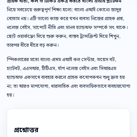
গ্রাহক বার্তা, কল ও টিকিট একত্র করতে বাংলা এআই প্ল্যাটফর্ম
নিয়ে সবচেয়ে গুরুত্বপূর্ণ শিক্ষা হলো: বাংলা এআই কোনো জাদুর
বোতাম নয়। এটি ভালো কাজ করে যখন ব্যবসা নিজের গ্রাহক প্রশ্ন,
নলেজ বেইস, সাপোর্ট নীতি এবং মানব হ্যান্ডঅফ সম্পর্কে সৎ থাকে।
ছোট ওয়ার্কফ্লো দিয়ে শুরু করুন, বাস্তব ট্রান্সক্রিপ্ট দিয়ে শিখুন,
তারপর ধীরে ধীরে বড় করুন।
স্পিকলারের মতো বাংলা-প্রথম এআই কল সেন্টার, ভয়েস বট,
চ্যাটবট, এএসআর, টিটিএস, র্যাগ নলেজ বেইস এবং সিআরএম
হ্যান্ডঅফ একসাথে ব্যবহার করলে গ্রাহক কথোপকথন শুধু দ্রুত হয়
না; তা আরও মাপযোগ্য, ধারাবাহিক এবং ব্যবসায়িকভাবে ব্যবহারযোগ্য
হয়।
প্রশ্নোত্তর