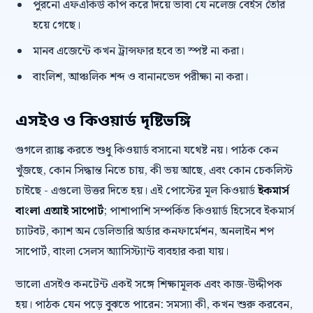
পুরনো এফএকিউ কপি করে দিয়ে ভাবা যে নলেজ বেইস তৈরি
হয়ে গেছে।
মানব এজেন্টে কখন ট্রান্সফার হবে তা স্পষ্ট না করা।
বাংলিশ, আঞ্চলিক শব্দ ও বানানভেদ পরীক্ষা না করা।
এসইও ও কিওয়ার্ড দৃষ্টিভঙ্গি
গুগলে র‍্যাঙ্ক করতে শুধু কিওয়ার্ড বসানো যথেষ্ট নয়। পাঠক কেন
খুঁজছে, কোন সিদ্ধান্ত নিতে চায়, কী ভয় আছে, এবং কোন চেকলিস্ট
চাইছে - এগুলো উত্তর দিতে হয়। এই পোস্টের মূল কিওয়ার্ড
ইকমার্স
বাংলা এআই সাপোর্ট
; পাশাপাশি সম্পর্কিত কিওয়ার্ড হিসেবে ইকমার্স
চ্যাটবট, ক্যাশ অন ডেলিভারি অর্ডার কনফার্মেশন, অনলাইন শপ
সাপোর্ট, বাংলা সেলস অ্যাসিস্ট্যান্ট ব্যবহার করা যায়।
ভালো এসইও কনটেন্ট একই সঙ্গে শিক্ষামূলক এবং কাজ-উদ্দীপক
হয়। পাঠক যেন পড়ে বুঝতে পারেন: সমস্যা কী, কখন শুরু করবেন,