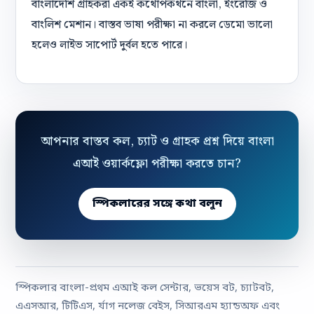
বাংলাদেশি গ্রাহকরা একই কথোপকথনে বাংলা, ইংরেজি ও
বাংলিশ মেশান। বাস্তব ভাষা পরীক্ষা না করলে ডেমো ভালো
হলেও লাইভ সাপোর্ট দুর্বল হতে পারে।
আপনার বাস্তব কল, চ্যাট ও গ্রাহক প্রশ্ন দিয়ে বাংলা
এআই ওয়ার্কফ্লো পরীক্ষা করতে চান?
স্পিকলারের সঙ্গে কথা বলুন
স্পিকলার বাংলা-প্রথম এআই কল সেন্টার, ভয়েস বট, চ্যাটবট,
এএসআর, টিটিএস, র্যাগ নলেজ বেইস, সিআরএম হ্যান্ডঅফ এবং