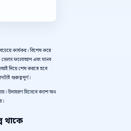
সবচেয়ে কার্যকর। বিশেষ করে
্ড গাইড, সেলস ফলোআপ এবং মানব
ট এআই দিয়ে শেষ করতে হবে
াই গুরুত্বপূর্ণ।
 যায়। উদাহরণ হিসেবে ক্যাশ অন
রে।
প থাকে