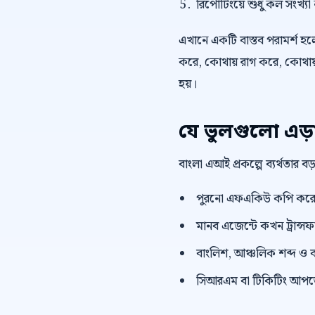
রিপোর্টিংয়ে শুধু কল সংখ্যা
এখানে একটি বাস্তব পরামর্শ হলো,
করে, কোথায় রাগ করে, কোথায় 
হয়।
যে ভুলগুলো এড়
বাংলা এআই প্রকল্পে ব্যর্থতার 
পুরনো এফএকিউ কপি করে দ
মানব এজেন্টে কখন ট্রান্সফা
বাংলিশ, আঞ্চলিক শব্দ ও ব
সিআরএম বা টিকিটিং আপডেট 