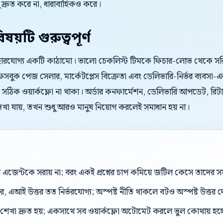
্রুত করে না, ধারাবাহিকও করে।
য়টি গুরুত্বপূর্ণ
্যবহারযোগ্য একটি কাঠামো। ভালো চেকলিস্ট টিমকে ফিচার-লোভ থেকে সরি
ুক পেজ সেলার, মার্কেটপ্লেস বিক্রেতা এবং ডেলিভারি-নির্ভর ব্যবসা-এর
ো সঠিক ওয়ার্কফ্লো না থাকা। অর্ডার কনফার্মেশন, ডেলিভারি আপডেট, রিটার্ন প
েখা যায়, তখন শুধু আরও মানুষ নিয়োগ করলেই সমাধান হয় না।
েন্টকে সরায় না; বরং একই প্রশ্নের চাপ কমিয়ে জটিল কেসে তাদের সম
, এআই উত্তর তত নির্ভরযোগ্য; অস্পষ্ট নীতি থাকলে বটও অস্পষ্ট উত্তর 
শেখা দ্রুত হয়; একসাথে সব ওয়ার্কফ্লো অটোমেট করলে ভুল কোথায় হচ্