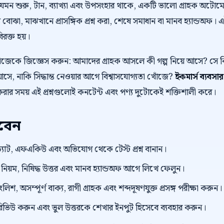
 যেমন শুরু, টান, ব্যাখ্যা এবং উপসংহার থাকে, একটি ভালো গ্রাহক অট
 বোঝা, মাঝখানে প্রাসঙ্গিক প্রশ্ন করা, শেষে সমাধান বা মানব হ্যান্ডঅফ। 
বিরক্ত হয়।
নিজেকে জিজ্ঞেস করুন: আমাদের গ্রাহক আসলে কী গল্প নিয়ে আসে? স
ে, নাকি সিদ্ধান্ত নেওয়ার আগে বিশ্বাসযোগ্যতা খোঁজে?
ইকমার্স ব্যবস
করার সময় এই প্রশ্নগুলোই কনটেন্ট এবং পণ্য দুটোকেই শক্তিশালী করে।
রবেন
্যাট, এফএকিউ এবং অভিযোগ থেকে টেস্ট প্রশ্ন বানান।
়ম, নিষিদ্ধ উত্তর এবং মানব হ্যান্ডঅফ আগে লিখে ফেলুন।
িশ, অসম্পূর্ণ বাক্য, রাগী গ্রাহক এবং শব্দদূষণযুক্ত প্রসঙ্গ পরীক্ষা করুন।
প্ট রিভিউ করুন এবং ভুল উত্তরকে শেখার ইনপুট হিসেবে ব্যবহার করুন।