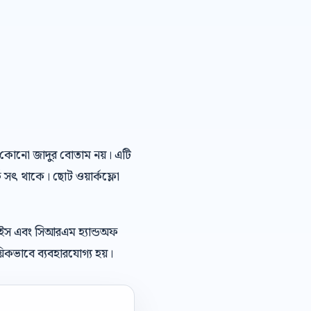
এআই কোনো জাদুর বোতাম নয়। এটি
ে সৎ থাকে। ছোট ওয়ার্কফ্লো
েইস এবং সিআরএম হ্যান্ডঅফ
িকভাবে ব্যবহারযোগ্য হয়।