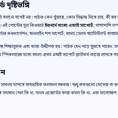
দৃষ্টিভঙ্গি
়ার্ড বসানো যথেষ্ট নয়। পাঠক কেন খুঁজছে, কোন সিদ্ধান্ত নিতে চায়, কী
। এই পোস্টের মূল কিওয়ার্ড
ইকমার্স বাংলা এআই সাপোর্ট
; পাশাপাশি সম্
্ডার কনফার্মেশন, অনলাইন শপ সাপোর্ট, বাংলা সেলস অ্যাসিস্ট্যান্ট ব্যবহা
ে শিক্ষামূলক এবং কাজ-উদ্দীপক হয়। পাঠক যেন পড়ে বুঝতে পারেন: স
 স্পিকলারের মতো বাংলা-প্রথম এআই সাপোর্ট প্ল্যাটফর্ম কাজে লাগতে প
েন
 সাফল্য মাপতে ব্যবসায়িক ফলাফল দরকার। শুধু কতগুলো মেসেজ বা 
রুত সমাধান পেল কি না, মানব এজেন্টের কাজ কমল কি না, এবং ফলোআপ প