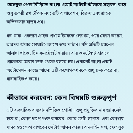
ফেসবুক পেজ বিক্রিতে বাংলা এআই চ্যাটবট কীভাবে সহায়তা করে
শুধু একটি ব্লগ টপিক নয়; এটি অপারেশন, বিক্রয় এবং গ্রাহক
অভিজ্ঞতার বাস্তব প্রশ্ন।
ধরা যাক, একজন গ্রাহক প্রথমে ইনবক্সে লেখেন, পরে ফোন করেন,
তারপর আবার হোয়াটসঅ্যাপে তথ্য পাঠান। যদি প্রতিটি চ্যানেল
আলাদা থাকে, টিম কনটেক্সট হারায়। আর কনটেক্সট হারালে
গ্রাহককে আবার শুরু থেকে বলতে হয়। এখানেই বাংলা এআই
অটোমেশন কাজে আসে: এটি কথোপকথনকে শুধু দ্রুত করে না,
ধারাবাহিকও করে।
কীভাবে করবেন: কেন বিষয়টি গুরুত্বপূর্ণ
এটি ব্যবহারিক বাস্তবায়নভিত্তিক পোস্ট। শুধু প্রযুক্তির নাম জানলেই
হবে না; কোন ধাপে শুরু করবেন, কোন ডেটা লাগবে, এবং কোথায়
মানব হস্তক্ষেপ রাখবেন সেটাই আসল কাজ। অনলাইন শপ, ফেসবুক