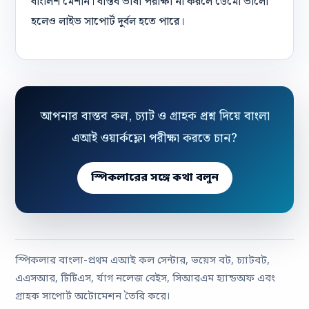
বাংলিশ মেশান। বাস্তব ভাষা পরীক্ষা না করলে ডেমো ভালো
হলেও লাইভ সাপোর্ট দুর্বল হতে পারে।
আপনার বাস্তব কল, চ্যাট ও গ্রাহক প্রশ্ন দিয়ে বাংলা
এআই ওয়ার্কফ্লো পরীক্ষা করতে চান?
স্পিকলারের সঙ্গে কথা বলুন
স্পিকলার বাংলা-প্রথম এআই কল সেন্টার, ভয়েস বট, চ্যাটবট,
এএসআর, টিটিএস, র্যাগ নলেজ বেইস, সিআরএম হ্যান্ডঅফ এবং
গ্রাহক সাপোর্ট অটোমেশন তৈরি করে।