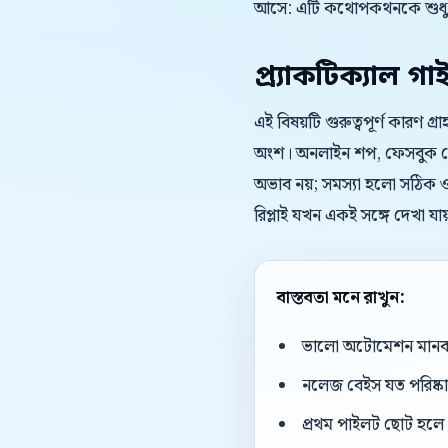
আসে: এটি কথোপকথনকে শুধু দ
প্র্যাকটিক্যাল গা
এই বিষয়টি গুরুত্বপূর্ণ কারণ গ্
অংশ। অনলাইন শপ, ফেসবুক পেজ স
অভাব নয়; সমস্যা হলো সঠিক ওয়
রিপ্লাই যখন একই সঙ্গে দেখা য
বাস্তবতা মনে রাখুন:
ভালো অটোমেশন মানব এজ
নলেজ বেইস যত পরিষ্কার
প্রথম পাইলট ছোট হলে 