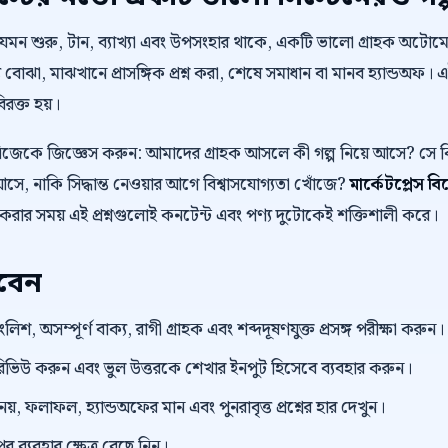
 যেমন শুরু, টান, ব্যাখ্যা এবং উপসংহার থাকে, একটি ভালো গ্রাহক অট
 বোঝা, মাঝখানে প্রাসঙ্গিক প্রশ্ন করা, শেষে সমাধান বা মানব হ্যান্ডঅফ। 
বিরক্ত হয়।
নিজেকে জিজ্ঞেস করুন: আমাদের গ্রাহক আসলে কী গল্প নিয়ে আসে? স
ে, নাকি সিদ্ধান্ত নেওয়ার আগে বিশ্বাসযোগ্যতা খোঁজে?
মার্কেটপ্লেস ব
 করার সময় এই প্রশ্নগুলোই কনটেন্ট এবং পণ্য দুটোকেই শক্তিশালী করে।
রবেন
িশ, অসম্পূর্ণ বাক্য, রাগী গ্রাহক এবং শব্দদূষণযুক্ত প্রসঙ্গ পরীক্ষা করুন।
প্ট রিভিউ করুন এবং ভুল উত্তরকে শেখার ইনপুট হিসেবে ব্যবহার করুন।
 নয়, ফলাফল, হ্যান্ডঅফের মান এবং পুনরাবৃত্ত প্রশ্নের হার দেখুন।
র ব্যবহার ক্ষেত্র বেছে নিন।