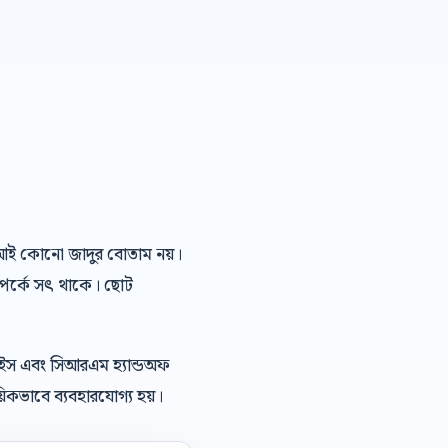
লা এআই কোনো জাদুর বোতাম নয়।
ম্পর্কে সৎ থাকে। ছোট
েইস এবং সিআরএম হ্যান্ডঅফ
িকভাবে ব্যবহারযোগ্য হয়।