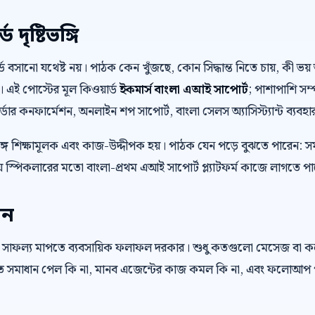
দৃষ্টিভঙ্গি
়ার্ড বসানো যথেষ্ট নয়। পাঠক কেন খুঁজছে, কোন সিদ্ধান্ত নিতে চায়, কী
। এই পোস্টের মূল কিওয়ার্ড
ইকমার্স বাংলা এআই সাপোর্ট
; পাশাপাশি সম্
্ডার কনফার্মেশন, অনলাইন শপ সাপোর্ট, বাংলা সেলস অ্যাসিস্ট্যান্ট ব্যবহা
ে শিক্ষামূলক এবং কাজ-উদ্দীপক হয়। পাঠক যেন পড়ে বুঝতে পারেন: স
 স্পিকলারের মতো বাংলা-প্রথম এআই সাপোর্ট প্ল্যাটফর্ম কাজে লাগতে প
েন
 সাফল্য মাপতে ব্যবসায়িক ফলাফল দরকার। শুধু কতগুলো মেসেজ বা 
রুত সমাধান পেল কি না, মানব এজেন্টের কাজ কমল কি না, এবং ফলোআপ প