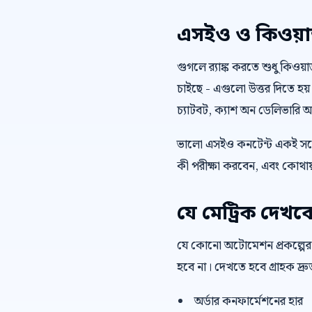
এসইও ও কিওয়ার্ড 
গুগলে র‍্যাঙ্ক করতে শুধু কিওয
চাইছে - এগুলো উত্তর দিতে হয়
চ্যাটবট, ক্যাশ অন ডেলিভারি অর
ভালো এসইও কনটেন্ট একই সঙ্গ
কী পরীক্ষা করবেন, এবং কোথায়
যে মেট্রিক দেখব
যে কোনো অটোমেশন প্রকল্পের
হবে না। দেখতে হবে গ্রাহক দ্
অর্ডার কনফার্মেশনের হার