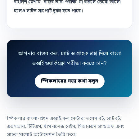
বাংলিশ মেশান। বাস্তব ভাষা পরীক্ষা না করলে ডেমো ভালো
হলেও লাইভ সাপোর্ট দুর্বল হতে পারে।
আপনার বাস্তব কল, চ্যাট ও গ্রাহক প্রশ্ন দিয়ে বাংলা
এআই ওয়ার্কফ্লো পরীক্ষা করতে চান?
স্পিকলারের সঙ্গে কথা বলুন
স্পিকলার বাংলা-প্রথম এআই কল সেন্টার, ভয়েস বট, চ্যাটবট,
এএসআর, টিটিএস, র্যাগ নলেজ বেইস, সিআরএম হ্যান্ডঅফ এবং
গ্রাহক সাপোর্ট অটোমেশন তৈরি করে।