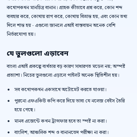
কথোপকথন মানচিত্র বানান। গ্রাহক কীভাবে প্রশ্ন করে, কোন শব্দ
ব্যবহার করে, কোথায় রাগ করে, কোথায় বিভ্রান্ত হয়, এবং কোন তথ্য
দিলে শান্ত হয় - এগুলো জানলে এআই বাস্তবায়ন অনেক বেশি
নির্ভরযোগ্য হয়।
যে ভুলগুলো এড়াবেন
বাংলা এআই প্রকল্পে ব্যর্থতার বড় কারণ সাধারণত মডেল নয়; অস্পষ্ট
প্রত্যাশা। নিচের ভুলগুলো এড়ালে পাইলট অনেক স্থিতিশীল হয়।
সব কথোপকথন একসাথে অটোমেট করতে যাওয়া।
পুরনো এফএকিউ কপি করে দিয়ে ভাবা যে নলেজ বেইস তৈরি
হয়ে গেছে।
মানব এজেন্টে কখন ট্রান্সফার হবে তা স্পষ্ট না করা।
বাংলিশ, আঞ্চলিক শব্দ ও বানানভেদ পরীক্ষা না করা।