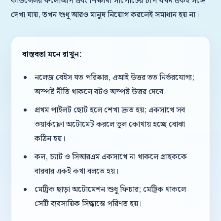
কাউন্সেলর ফলোআপ এবং শিক্ষার্থী সাপোর্টের চাপ যখন একই সঙ্গে
দেখা যায়, তখন শুধু আরও মানুষ নিয়োগ করলেই সমাধান হয় না।
বাস্তবতা মনে রাখুন:
নলেজ বেইস যত পরিষ্কার, এআই উত্তর তত নির্ভরযোগ্য;
অস্পষ্ট নীতি থাকলে বটও অস্পষ্ট উত্তর দেবে।
প্রথম পাইলট ছোট হলে শেখা দ্রুত হয়; একসাথে সব
ওয়ার্কফ্লো অটোমেট করলে ভুল কোথায় হচ্ছে বোঝা
কঠিন হয়।
কল, চ্যাট ও সিআরএম একসাথে না থাকলে গ্রাহককে
বারবার একই কথা বলতে হয়।
মেট্রিক ছাড়া অটোমেশন শুধু ফিচার; মেট্রিক থাকলে
সেটি ব্যবসায়িক সিদ্ধান্তে পরিণত হয়।