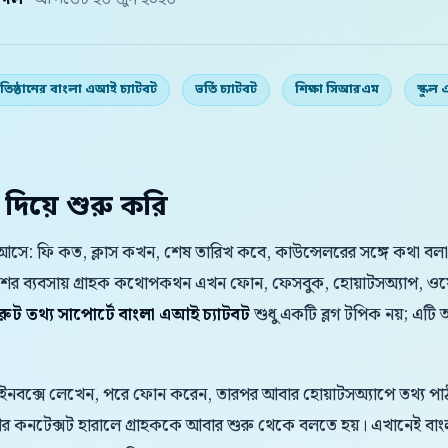
় দল
· আপডেট ২৬ জুন ২০২৬
প্রতিষ্ঠানের বাংলা এআই চ্যাটবট
ভর্তি চ্যাটবট
শিক্ষা সিআরএম
স্কু
 দিয়ে শুরু করি
ার আসে: ফি কত, ক্লাস কখন, শেষ তারিখ কবে, কাউন্সেলরের সঙ্গে কথা বলা
েশের ব্যবসায় গ্রাহক কথোপকথন এখন ফোন, ফেসবুক, হোয়াটসঅ্যাপ, ওয
 রুট তথ্য সাপোর্টে বাংলা এআই চ্যাটবট
শুধু একটি ব্লগ টপিক নয়; এটি 
 ইনবক্সে লেখেন, পরে ফোন করেন, তারপর আবার হোয়াটসঅ্যাপে তথ্য পাঠা
 আর কনটেক্সট হারালে গ্রাহককে আবার শুরু থেকে বলতে হয়। এখানেই