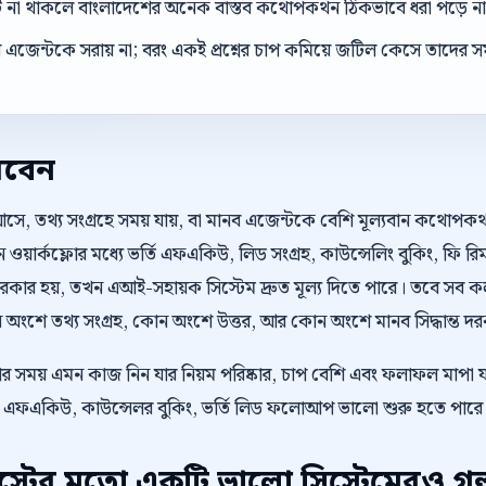
্ট না থাকলে বাংলাদেশের অনেক বাস্তব কথোপকথন ঠিকভাবে ধরা পড়ে ন
েন্টকে সরায় না; বরং একই প্রশ্নের চাপ কমিয়ে জটিল কেসে তাদের সম
রবেন
আসে, তথ্য সংগ্রহে সময় যায়, বা মানব এজেন্টকে বেশি মূল্যবান কথোপ
য়ার্কফ্লোর মধ্যে ভর্তি এফএকিউ, লিড সংগ্রহ, কাউন্সেলিং বুকিং, ফি রিমা
র হয়, তখন এআই-সহায়ক সিস্টেম দ্রুত মূল্য দিতে পারে। তবে সব কল
ংশে তথ্য সংগ্রহ, কোন অংশে উত্তর, আর কোন অংশে মানব সিদ্ধান্ত দরকার
ওয়ার সময় এমন কাজ নিন যার নিয়ম পরিষ্কার, চাপ বেশি এবং ফলাফল মাপা য
ার্থী এফএকিউ, কাউন্সেলর বুকিং, ভর্তি লিড ফলোআপ ভালো শুরু হতে পারে
টের মতো একটি ভালো সিস্টেমেরও গল্