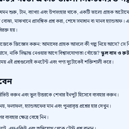
 যেমন শুরু, টান, ব্যাখ্যা এবং উপসংহার থাকে, একটি ভালো গ্রাহক অট
 বোঝা, মাঝখানে প্রাসঙ্গিক প্রশ্ন করা, শেষে সমাধান বা মানব হ্যান্ডঅফ। 
বিরক্ত হয়।
নিজেকে জিজ্ঞেস করুন: আমাদের গ্রাহক আসলে কী গল্প নিয়ে আসে? স
ে, নাকি সিদ্ধান্ত নেওয়ার আগে বিশ্বাসযোগ্যতা খোঁজে?
স্কুল বাস ও র
সময় এই প্রশ্নগুলোই কনটেন্ট এবং পণ্য দুটোকেই শক্তিশালী করে।
রবেন
প্ট রিভিউ করুন এবং ভুল উত্তরকে শেখার ইনপুট হিসেবে ব্যবহার করুন।
 নয়, ফলাফল, হ্যান্ডঅফের মান এবং পুনরাবৃত্ত প্রশ্নের হার দেখুন।
র ব্যবহার ক্ষেত্র বেছে নিন।
্যাট, এফএকিউ এবং অভিযোগ থেকে টেস্ট প্রশ্ন বানান।