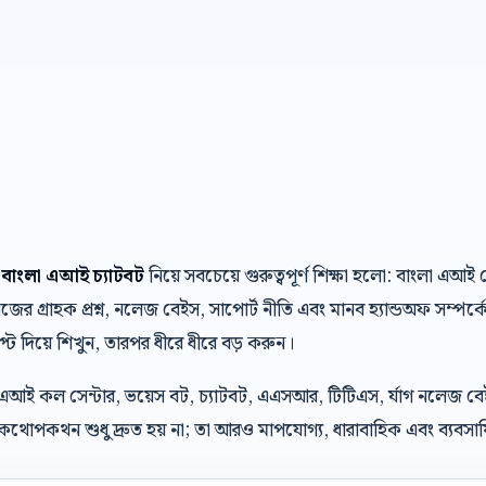
টে বাংলা এআই চ্যাটবট
নিয়ে সবচেয়ে গুরুত্বপূর্ণ শিক্ষা হলো: বাংলা এ
র গ্রাহক প্রশ্ন, নলেজ বেইস, সাপোর্ট নীতি এবং মানব হ্যান্ডঅফ সম্পর্ক
্রিপ্ট দিয়ে শিখুন, তারপর ধীরে ধীরে বড় করুন।
 এআই কল সেন্টার, ভয়েস বট, চ্যাটবট, এএসআর, টিটিএস, র্যাগ নলেজ ব
থোপকথন শুধু দ্রুত হয় না; তা আরও মাপযোগ্য, ধারাবাহিক এবং ব্যবসায়