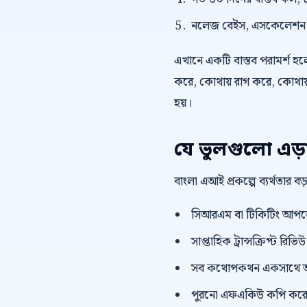
নলেজ বেইস, এসকেলেশন নিয
এখানে একটি বাস্তব পরামর্শ হলো,
করে, কোথায় রাগ করে, কোথায় 
হয়।
যে ভুলগুলো এড়
বাংলা এআই প্রকল্পে ব্যর্থতার 
সিআরএম বা টিকিটিং আপডেট 
সাপ্তাহিক ট্রান্সক্রিপ্ট রি
সব কথোপকথন একসাথে অ
পুরনো এফএকিউ কপি করে দ