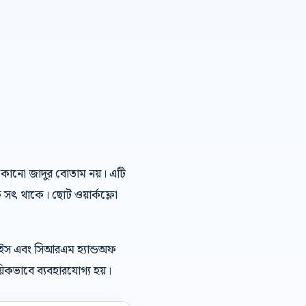
আই কোনো জাদুর বোতাম নয়। এটি
ে সৎ থাকে। ছোট ওয়ার্কফ্লো
েইস এবং সিআরএম হ্যান্ডঅফ
িকভাবে ব্যবহারযোগ্য হয়।