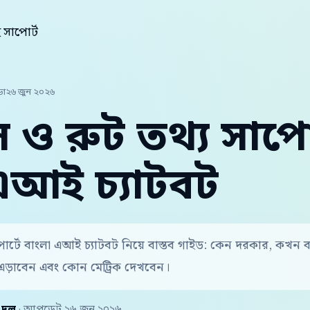
 সাপোর্ট
়া
২৬ জুন ২০২৬
াস ও রুট তথ্য সাপোর
এআই চ্যাটবট
াপোর্টে বাংলা এআই চ্যাটবট নিয়ে বাস্তব গাইড: কেন দরকার, কখন 
এড়াবেন এবং কোন মেট্রিক দেখবেন।