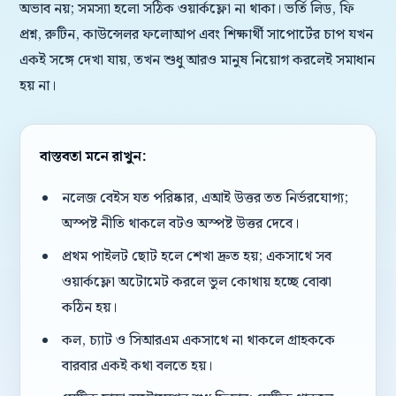
অভাব নয়; সমস্যা হলো সঠিক ওয়ার্কফ্লো না থাকা। ভর্তি লিড, ফি
প্রশ্ন, রুটিন, কাউন্সেলর ফলোআপ এবং শিক্ষার্থী সাপোর্টের চাপ যখন
একই সঙ্গে দেখা যায়, তখন শুধু আরও মানুষ নিয়োগ করলেই সমাধান
হয় না।
বাস্তবতা মনে রাখুন:
নলেজ বেইস যত পরিষ্কার, এআই উত্তর তত নির্ভরযোগ্য;
অস্পষ্ট নীতি থাকলে বটও অস্পষ্ট উত্তর দেবে।
প্রথম পাইলট ছোট হলে শেখা দ্রুত হয়; একসাথে সব
ওয়ার্কফ্লো অটোমেট করলে ভুল কোথায় হচ্ছে বোঝা
কঠিন হয়।
কল, চ্যাট ও সিআরএম একসাথে না থাকলে গ্রাহককে
বারবার একই কথা বলতে হয়।