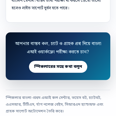
বাংলিশ মেশান। বাস্তব ভাষা পরীক্ষা না করলে ডেমো ভালো
হলেও লাইভ সাপোর্ট দুর্বল হতে পারে।
আপনার বাস্তব কল, চ্যাট ও গ্রাহক প্রশ্ন দিয়ে বাংলা
এআই ওয়ার্কফ্লো পরীক্ষা করতে চান?
স্পিকলারের সঙ্গে কথা বলুন
স্পিকলার বাংলা-প্রথম এআই কল সেন্টার, ভয়েস বট, চ্যাটবট,
এএসআর, টিটিএস, র্যাগ নলেজ বেইস, সিআরএম হ্যান্ডঅফ এবং
গ্রাহক সাপোর্ট অটোমেশন তৈরি করে।