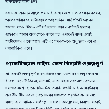
অভিজ্ঞতার বাস্তব প্রশ্ন।
ধরা যাক, একজন গ্রাহক প্রথমে ইনবক্সে লেখেন, পরে ফোন করেন,
তারপর আবার হোয়াটসঅ্যাপে তথ্য পাঠান। যদি প্রতিটি চ্যানেল
আলাদা থাকে, টিম কনটেক্সট হারায়। আর কনটেক্সট হারালে
গ্রাহককে আবার শুরু থেকে বলতে হয়। এখানেই বাংলা এআই
অটোমেশন কাজে আসে: এটি কথোপকথনকে শুধু দ্রুত করে না,
ধারাবাহিকও করে।
প্র্যাকটিক্যাল গাইড: কেন বিষয়টি গুরুত্বপূর্ণ
এই বিষয়টি গুরুত্বপূর্ণ কারণ গ্রাহক যোগাযোগ এখন শুধু ফোন বা
ইনবক্স নয়; এটি বিক্রয়, সাপোর্ট, ব্র্যান্ড বিশ্বাস এবং অপারেশনাল
দক্ষতার অংশ। ব্যাংক, ফিনটেক, এনবিএফআই, মাইক্রোফাইন্যান্স
এবং বীমা টিম-এর জন্য বড় সমস্যা সাধারণত প্রযুক্তির অভাব নয়;
সমস্যা হলো সঠিক ওয়ার্কফ্লো না থাকা। কমপ্লায়েন্স, নিরাপদ যাচাই,