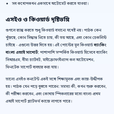
সব কথোপকথন একসাথে অটোমেট করতে যাওয়া।
এসইও ও কিওয়ার্ড দৃষ্টিভঙ্গি
গুগলে র‍্যাঙ্ক করতে শুধু কিওয়ার্ড বসানো যথেষ্ট নয়। পাঠক কেন
খুঁজছে, কোন সিদ্ধান্ত নিতে চায়, কী ভয় আছে, এবং কোন চেকলিস্ট
চাইছে - এগুলো উত্তর দিতে হয়। এই পোস্টের মূল কিওয়ার্ড
ব্যাংকিং
বাংলা এআই সাপোর্ট
; পাশাপাশি সম্পর্কিত কিওয়ার্ড হিসেবে ব্যাংকিং
সিআরএম, বীমা চ্যাটবট, মাইক্রোফাইন্যান্স কল অটোমেশন,
ফিনটেক সাপোর্ট ব্যবহার করা যায়।
ভালো এসইও কনটেন্ট একই সঙ্গে শিক্ষামূলক এবং কাজ-উদ্দীপক
হয়। পাঠক যেন পড়ে বুঝতে পারেন: সমস্যা কী, কখন শুরু করবেন,
কী পরীক্ষা করবেন, এবং কোথায় স্পিকলারের মতো বাংলা-প্রথম
এআই সাপোর্ট প্ল্যাটফর্ম কাজে লাগতে পারে।