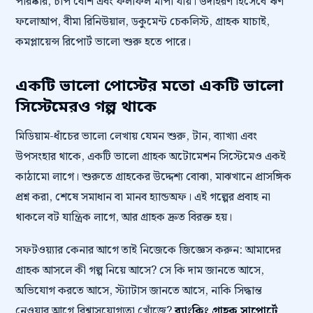
পরিষ্কার, চাপ বেশি এবং ফলাফল মাপা যায়। উদাহরণ হিসেবে ঋণ
ফলোআপ, বীমা রিনিউয়াল, ডকুমেন্ট চেকলিস্ট, গ্রাহক যাচাই,
কমপ্লায়েন্স রিপোর্ট ভালো শুরু হতে পারে।
একটি ভালো পোস্টের মতো একটি ভালো
সিস্টেমেরও গল্প থাকে
মিডিয়াম-ধাঁচের ভালো লেখায় যেমন শুরু, টান, ব্যাখ্যা এবং
উপসংহার থাকে, একটি ভালো গ্রাহক অটোমেশন সিস্টেমেও একই
কাঠামো লাগে। শুরুতে গ্রাহকের উদ্দেশ্য বোঝা, মাঝখানে প্রাসঙ্গিক
প্রশ্ন করা, শেষে সমাধান বা মানব হ্যান্ডঅফ। এই গল্পের প্রবাহ না
থাকলে বট যান্ত্রিক লাগে, আর গ্রাহক দ্রুত বিরক্ত হয়।
সফটওয়্যার কেনার আগে তাই নিজেকে জিজ্ঞেস করুন: আমাদের
গ্রাহক আসলে কী গল্প নিয়ে আসে? সে কি দাম জানতে আসে,
অভিযোগ করতে আসে, স্ট্যাটাস জানতে আসে, নাকি সিদ্ধান্ত
নেওয়ার আগে বিশ্বাসযোগ্যতা খোঁজে?
ব্যাংকিং গ্রাহক সাপোর্টে