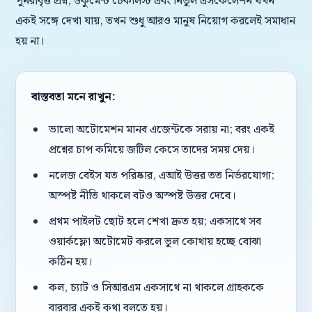
পুনরাবৃত্ত প্রশ্ন, ডকুমেন্ট চেকলিস্ট এবং নির্ভুল এসকেলেশন যখন
একই সঙ্গে দেখা যায়, তখন শুধু আরও মানুষ নিয়োগ করলেই সমাধান
হয় না।
বাস্তবতা মনে রাখুন:
ভালো অটোমেশন মানব এজেন্টকে সরায় না; বরং একই
প্রশ্নের চাপ কমিয়ে জটিল কেসে তাদের সময় দেয়।
নলেজ বেইস যত পরিষ্কার, এআই উত্তর তত নির্ভরযোগ্য;
অস্পষ্ট নীতি থাকলে বটও অস্পষ্ট উত্তর দেবে।
প্রথম পাইলট ছোট হলে শেখা দ্রুত হয়; একসাথে সব
ওয়ার্কফ্লো অটোমেট করলে ভুল কোথায় হচ্ছে বোঝা
কঠিন হয়।
কল, চ্যাট ও সিআরএম একসাথে না থাকলে গ্রাহককে
বারবার একই কথা বলতে হয়।