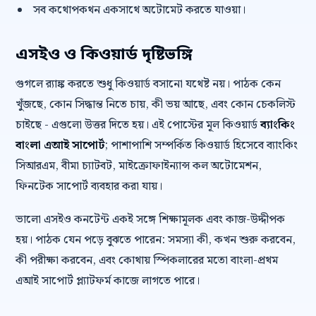
সব কথোপকথন একসাথে অটোমেট করতে যাওয়া।
এসইও ও কিওয়ার্ড দৃষ্টিভঙ্গি
গুগলে র‍্যাঙ্ক করতে শুধু কিওয়ার্ড বসানো যথেষ্ট নয়। পাঠক কেন
খুঁজছে, কোন সিদ্ধান্ত নিতে চায়, কী ভয় আছে, এবং কোন চেকলিস্ট
চাইছে - এগুলো উত্তর দিতে হয়। এই পোস্টের মূল কিওয়ার্ড
ব্যাংকিং
বাংলা এআই সাপোর্ট
; পাশাপাশি সম্পর্কিত কিওয়ার্ড হিসেবে ব্যাংকিং
সিআরএম, বীমা চ্যাটবট, মাইক্রোফাইন্যান্স কল অটোমেশন,
ফিনটেক সাপোর্ট ব্যবহার করা যায়।
ভালো এসইও কনটেন্ট একই সঙ্গে শিক্ষামূলক এবং কাজ-উদ্দীপক
হয়। পাঠক যেন পড়ে বুঝতে পারেন: সমস্যা কী, কখন শুরু করবেন,
কী পরীক্ষা করবেন, এবং কোথায় স্পিকলারের মতো বাংলা-প্রথম
এআই সাপোর্ট প্ল্যাটফর্ম কাজে লাগতে পারে।