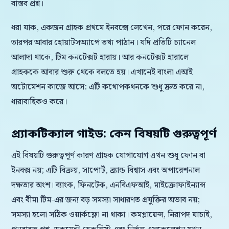
বাস্তব প্রশ্ন।
ধরা যাক, একজন গ্রাহক প্রথমে ইনবক্সে লেখেন, পরে ফোন করেন,
তারপর আবার হোয়াটসঅ্যাপে তথ্য পাঠান। যদি প্রতিটি চ্যানেল
আলাদা থাকে, টিম কনটেক্সট হারায়। আর কনটেক্সট হারালে
গ্রাহককে আবার শুরু থেকে বলতে হয়। এখানেই বাংলা এআই
অটোমেশন কাজে আসে: এটি কথোপকথনকে শুধু দ্রুত করে না,
ধারাবাহিকও করে।
প্র্যাকটিক্যাল গাইড: কেন বিষয়টি গুরুত্বপূর্ণ
এই বিষয়টি গুরুত্বপূর্ণ কারণ গ্রাহক যোগাযোগ এখন শুধু ফোন বা
ইনবক্স নয়; এটি বিক্রয়, সাপোর্ট, ব্র্যান্ড বিশ্বাস এবং অপারেশনাল
দক্ষতার অংশ। ব্যাংক, ফিনটেক, এনবিএফআই, মাইক্রোফাইন্যান্স
এবং বীমা টিম-এর জন্য বড় সমস্যা সাধারণত প্রযুক্তির অভাব নয়;
সমস্যা হলো সঠিক ওয়ার্কফ্লো না থাকা। কমপ্লায়েন্স, নিরাপদ যাচাই,