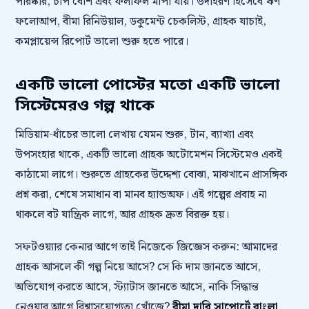
পরিষ্কার, চাপ বেশি এবং ফলাফল মাপা যায়। উদাহরণ হিসেবে ঋণ
ফলোআপ, বীমা রিনিউয়াল, ডকুমেন্ট চেকলিস্ট, গ্রাহক যাচাই,
কমপ্লায়েন্স রিপোর্ট ভালো শুরু হতে পারে।
একটি ভালো পোস্টের মতো একটি ভালো
সিস্টেমেরও গল্প থাকে
মিডিয়াম-ধাঁচের ভালো লেখায় যেমন শুরু, টান, ব্যাখ্যা এবং
উপসংহার থাকে, একটি ভালো গ্রাহক অটোমেশন সিস্টেমেও একই
কাঠামো লাগে। শুরুতে গ্রাহকের উদ্দেশ্য বোঝা, মাঝখানে প্রাসঙ্গিক
প্রশ্ন করা, শেষে সমাধান বা মানব হ্যান্ডঅফ। এই গল্পের প্রবাহ না
থাকলে বট যান্ত্রিক লাগে, আর গ্রাহক দ্রুত বিরক্ত হয়।
সফটওয়্যার কেনার আগে তাই নিজেকে জিজ্ঞেস করুন: আমাদের
গ্রাহক আসলে কী গল্প নিয়ে আসে? সে কি দাম জানতে আসে,
অভিযোগ করতে আসে, স্ট্যাটাস জানতে আসে, নাকি সিদ্ধান্ত
নেওয়ার আগে বিশ্বাসযোগ্যতা খোঁজে?
বীমা দাবি সাপোর্টে বাংলা