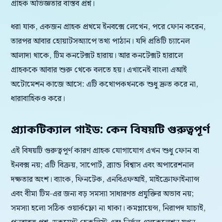
গ্রাহক অভিজ্ঞতার বাস্তব প্রশ্ন।
ধরা যাক, একজন গ্রাহক প্রথমে ইনবক্সে লেখেন, পরে ফোন করেন,
তারপর আবার হোয়াটসঅ্যাপে তথ্য পাঠান। যদি প্রতিটি চ্যানেল
আলাদা থাকে, টিম কনটেক্সট হারায়। আর কনটেক্সট হারালে
গ্রাহককে আবার শুরু থেকে বলতে হয়। এখানেই বাংলা এআই
অটোমেশন কাজে আসে: এটি কথোপকথনকে শুধু দ্রুত করে না,
ধারাবাহিকও করে।
প্র্যাকটিক্যাল গাইড: কেন বিষয়টি গুরুত্বপূর্ণ
এই বিষয়টি গুরুত্বপূর্ণ কারণ গ্রাহক যোগাযোগ এখন শুধু ফোন বা
ইনবক্স নয়; এটি বিক্রয়, সাপোর্ট, ব্র্যান্ড বিশ্বাস এবং অপারেশনাল
দক্ষতার অংশ। ব্যাংক, ফিনটেক, এনবিএফআই, মাইক্রোফাইন্যান্স
এবং বীমা টিম-এর জন্য বড় সমস্যা সাধারণত প্রযুক্তির অভাব নয়;
সমস্যা হলো সঠিক ওয়ার্কফ্লো না থাকা। কমপ্লায়েন্স, নিরাপদ যাচাই,