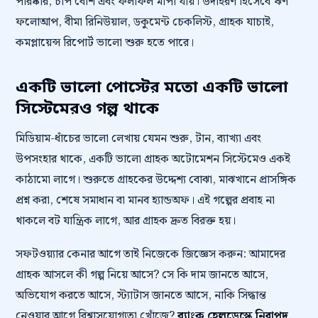
পরিষ্কার, চাপ বেশি এবং ফলাফল মাপা যায়। উদাহরণ হিসেবে ঋণ
ফলোআপ, বীমা রিনিউয়াল, ডকুমেন্ট চেকলিস্ট, গ্রাহক যাচাই,
কমপ্লায়েন্স রিপোর্ট ভালো শুরু হতে পারে।
একটি ভালো পোস্টের মতো একটি ভালো
সিস্টেমেরও গল্প থাকে
মিডিয়াম-ধাঁচের ভালো লেখায় যেমন শুরু, টান, ব্যাখ্যা এবং
উপসংহার থাকে, একটি ভালো গ্রাহক অটোমেশন সিস্টেমেও একই
কাঠামো লাগে। শুরুতে গ্রাহকের উদ্দেশ্য বোঝা, মাঝখানে প্রাসঙ্গিক
প্রশ্ন করা, শেষে সমাধান বা মানব হ্যান্ডঅফ। এই গল্পের প্রবাহ না
থাকলে বট যান্ত্রিক লাগে, আর গ্রাহক দ্রুত বিরক্ত হয়।
সফটওয়্যার কেনার আগে তাই নিজেকে জিজ্ঞেস করুন: আমাদের
গ্রাহক আসলে কী গল্প নিয়ে আসে? সে কি দাম জানতে আসে,
অভিযোগ করতে আসে, স্ট্যাটাস জানতে আসে, নাকি সিদ্ধান্ত
নেওয়ার আগে বিশ্বাসযোগ্যতা খোঁজে?
ব্যাংক হেল্পডেস্কে নিরাপদ