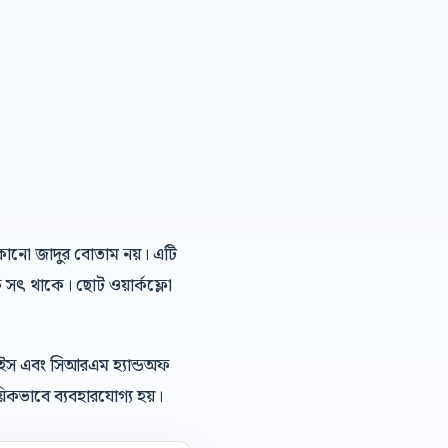
ই কোনো জাদুর বোতাম নয়। এটি
ে সৎ থাকে। ছোট ওয়ার্কফ্লো
েইস এবং সিআরএম হ্যান্ডঅফ
িকভাবে ব্যবহারযোগ্য হয়।