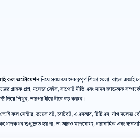
 এআই কল অটোমেশন
নিয়ে সবচেয়ে গুরুত্বপূর্ণ শিক্ষা হলো: বাংলা এআ
র গ্রাহক প্রশ্ন, নলেজ বেইস, সাপোর্ট নীতি এবং মানব হ্যান্ডঅফ সম্পর্ক
্রিপ্ট দিয়ে শিখুন, তারপর ধীরে ধীরে বড় করুন।
 এআই কল সেন্টার, ভয়েস বট, চ্যাটবট, এএসআর, টিটিএস, র্যাগ নলেজ ব
থোপকথন শুধু দ্রুত হয় না; তা আরও মাপযোগ্য, ধারাবাহিক এবং ব্যবসায়