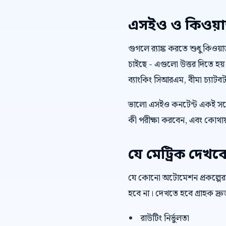
এসইও ও কিওয়ার্ড 
গুগলে র‍্যাঙ্ক করতে শুধু কিওয
চাইছে - এগুলো উত্তর দিতে হয়
ব্যাংকিং সিআরএম, বীমা চ্যাটব
ভালো এসইও কনটেন্ট একই সঙ্গ
কী পরীক্ষা করবেন, এবং কোথায়
যে মেট্রিক দেখব
যে কোনো অটোমেশন প্রকল্পের
হবে না। দেখতে হবে গ্রাহক দ্
রাউটিং নির্ভুলতা