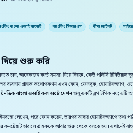
় দল
· আপডেট ২৬ জুন ২০২৬
যাংকিং বাংলা এআই সাপোর্ট
ব্যাংকিং সিআরএম
বীমা চ্যাটবট
মাইক্
 দিয়ে শুরু করি
 চান, আরেকজন কার্ড সমস্যা নিয়ে বিরক্ত, কেউ পলিসি রিনিউয়াল ভু
েশের ব্যবসায় গ্রাহক কথোপকথন এখন ফোন, ফেসবুক, হোয়াটসঅ্যাপ, ওয
হে নৈতিক বাংলা এআই কল অটোমেশন
শুধু একটি ব্লগ টপিক নয়; এটি অ
 ইনবক্সে লেখেন, পরে ফোন করেন, তারপর আবার হোয়াটসঅ্যাপে তথ্য পাঠা
 আর কনটেক্সট হারালে গ্রাহককে আবার শুরু থেকে বলতে হয়। এখানেই