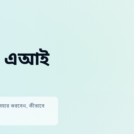
লা এআই
যবহার করবেন, কীভাবে