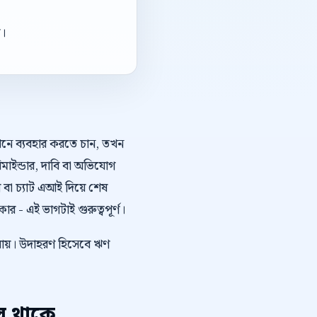
া।
কথনে ব্যবহার করতে চান, তখন
রিমাইন্ডার, দাবি বা অভিযোগ
বা চ্যাট এআই দিয়ে শেষ
 - এই ভাগটাই গুরুত্বপূর্ণ।
 যায়। উদাহরণ হিসেবে ঋণ
প থাকে