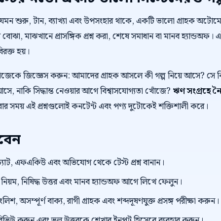
 যেমন শুরু, টান, ব্যাখ্যা এবং উপসংহার থাকে, একটি ভালো গ্রাহক অট
 বোঝা, মাঝখানে প্রাসঙ্গিক প্রশ্ন করা, শেষে সমাধান বা মানব হ্যান্ডঅফ। 
বিরক্ত হয়।
নিজেকে জিজ্ঞেস করুন: আমাদের গ্রাহক আসলে কী গল্প নিয়ে আসে? স
ে, নাকি সিদ্ধান্ত নেওয়ার আগে বিশ্বাসযোগ্যতা খোঁজে?
ঋণ সংগ্রহে 
রার সময় এই প্রশ্নগুলোই কনটেন্ট এবং পণ্য দুটোকেই শক্তিশালী করে।
রবেন
্যাট, এফএকিউ এবং অভিযোগ থেকে টেস্ট প্রশ্ন বানান।
়ম, নিষিদ্ধ উত্তর এবং মানব হ্যান্ডঅফ আগে লিখে ফেলুন।
িশ, অসম্পূর্ণ বাক্য, রাগী গ্রাহক এবং শব্দদূষণযুক্ত প্রসঙ্গ পরীক্ষা করুন।
প্ট রিভিউ করুন এবং ভুল উত্তরকে শেখার ইনপুট হিসেবে ব্যবহার করুন।