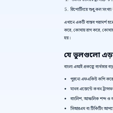
রিপোর্টিংয়ে শুধু কল সংখ্যা
এখানে একটি বাস্তব পরামর্শ হলো,
করে, কোথায় রাগ করে, কোথায় 
হয়।
যে ভুলগুলো এড়
বাংলা এআই প্রকল্পে ব্যর্থতার 
পুরনো এফএকিউ কপি করে দ
মানব এজেন্টে কখন ট্রান্সফা
বাংলিশ, আঞ্চলিক শব্দ ও ব
সিআরএম বা টিকিটিং আপডেট 