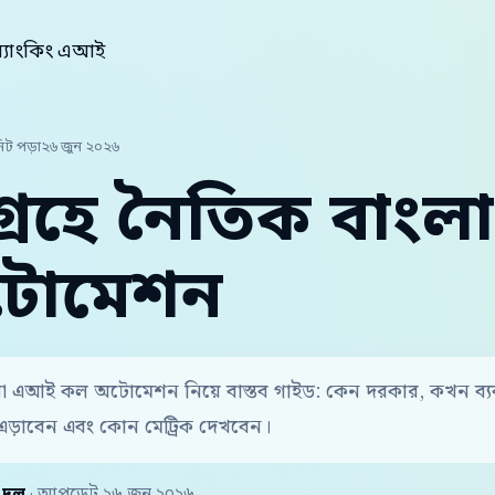
 ব্যাংকিং এআই
িট পড়া
২৬ জুন ২০২৬
্রহে নৈতিক বাং
টোমেশন
লা এআই কল অটোমেশন নিয়ে বাস্তব গাইড: কেন দরকার, কখন ব্
এড়াবেন এবং কোন মেট্রিক দেখবেন।