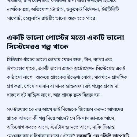
পরিষ্কার, চাপ বেশি এবং ফলাফল মাপা যায়। উদাহরণ হিসেবে
নাগরিক প্রশ্ন, অভিযোগ স্ট্যাটাস, ডকুমেন্ট নির্দেশনা, ইউটিলিটি
সাপোর্ট, হেল্পলাইন রাউটিং ভালো শুরু হতে পারে।
একটি ভালো পোস্টের মতো একটি ভালো
সিস্টেমেরও গল্প থাকে
মিডিয়াম-ধাঁচের ভালো লেখায় যেমন শুরু, টান, ব্যাখ্যা এবং
উপসংহার থাকে, একটি ভালো গ্রাহক অটোমেশন সিস্টেমেও একই
কাঠামো লাগে। শুরুতে গ্রাহকের উদ্দেশ্য বোঝা, মাঝখানে প্রাসঙ্গিক
প্রশ্ন করা, শেষে সমাধান বা মানব হ্যান্ডঅফ। এই গল্পের প্রবাহ না
থাকলে বট যান্ত্রিক লাগে, আর গ্রাহক দ্রুত বিরক্ত হয়।
সফটওয়্যার কেনার আগে তাই নিজেকে জিজ্ঞেস করুন: আমাদের
গ্রাহক আসলে কী গল্প নিয়ে আসে? সে কি দাম জানতে আসে,
অভিযোগ করতে আসে, স্ট্যাটাস জানতে আসে, নাকি সিদ্ধান্ত
নেওয়ার আগে বিশ্বাসযোগ্যতা খোঁজে?
সরকারি এফএকিউ সাপোর্টে