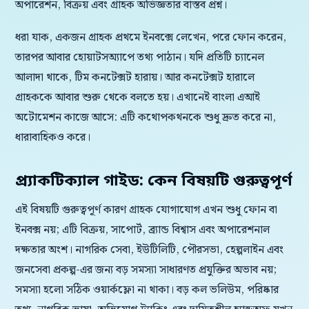
অপারেশন, বিক্রয় এবং গ্রাহক অভিজ্ঞতার বাস্তব প্রশ্ন।
ধরা যাক, একজন গ্রাহক প্রথমে ইনবক্সে লেখেন, পরে ফোন করেন,
তারপর আবার হোয়াটসঅ্যাপে তথ্য পাঠান। যদি প্রতিটি চ্যানেল
আলাদা থাকে, টিম কনটেক্সট হারায়। আর কনটেক্সট হারালে
গ্রাহককে আবার শুরু থেকে বলতে হয়। এখানেই বাংলা এআই
অটোমেশন কাজে আসে: এটি কথোপকথনকে শুধু দ্রুত করে না,
ধারাবাহিকও করে।
প্র্যাকটিক্যাল গাইড: কেন বিষয়টি গুরুত্বপূর্ণ
এই বিষয়টি গুরুত্বপূর্ণ কারণ গ্রাহক যোগাযোগ এখন শুধু ফোন বা
ইনবক্স নয়; এটি বিক্রয়, সাপোর্ট, ব্র্যান্ড বিশ্বাস এবং অপারেশনাল
দক্ষতার অংশ। নাগরিক সেবা, ইউটিলিটি, পৌরসভা, হেল্পলাইন এবং
জনসেবা প্রকল্প-এর জন্য বড় সমস্যা সাধারণত প্রযুক্তির অভাব নয়;
সমস্যা হলো সঠিক ওয়ার্কফ্লো না থাকা। বড় কল ভলিউম, পরিষ্কার