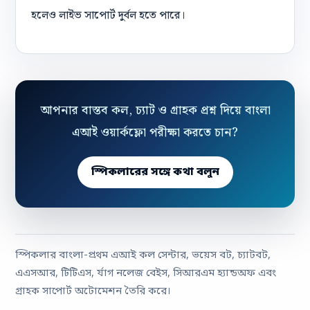
হলেও লাইভ সাপোর্ট দুর্বল হতে পারে।
আপনার বাস্তব কল, চ্যাট ও গ্রাহক প্রশ্ন দিয়ে বাংলা
এআই ওয়ার্কফ্লো পরীক্ষা করতে চান?
স্পিকলারের সঙ্গে কথা বলুন
স্পিকলার বাংলা-প্রথম এআই কল সেন্টার, ভয়েস বট, চ্যাটবট,
এএসআর, টিটিএস, র্যাগ নলেজ বেইস, সিআরএম হ্যান্ডঅফ এবং
গ্রাহক সাপোর্ট অটোমেশন তৈরি করে।