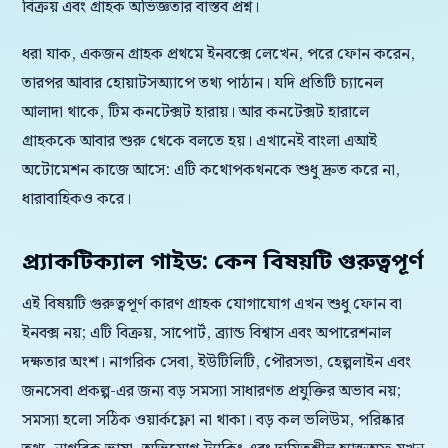
বিক্রয় এবং গ্রাহক অভিজ্ঞতার বাস্তব প্রশ্ন।
ধরা যাক, একজন গ্রাহক প্রথমে ইনবক্সে লেখেন, পরে ফোন করেন,
তারপর আবার হোয়াটসঅ্যাপে তথ্য পাঠান। যদি প্রতিটি চ্যানেল
আলাদা থাকে, টিম কনটেক্সট হারায়। আর কনটেক্সট হারালে
গ্রাহককে আবার শুরু থেকে বলতে হয়। এখানেই বাংলা এআই
অটোমেশন কাজে আসে: এটি কথোপকথনকে শুধু দ্রুত করে না,
ধারাবাহিকও করে।
প্র্যাকটিক্যাল গাইড: কেন বিষয়টি গুরুত্বপূর্ণ
এই বিষয়টি গুরুত্বপূর্ণ কারণ গ্রাহক যোগাযোগ এখন শুধু ফোন বা
ইনবক্স নয়; এটি বিক্রয়, সাপোর্ট, ব্র্যান্ড বিশ্বাস এবং অপারেশনাল
দক্ষতার অংশ। নাগরিক সেবা, ইউটিলিটি, পৌরসভা, হেল্পলাইন এবং
জনসেবা প্রকল্প-এর জন্য বড় সমস্যা সাধারণত প্রযুক্তির অভাব নয়;
সমস্যা হলো সঠিক ওয়ার্কফ্লো না থাকা। বড় কল ভলিউম, পরিষ্কার