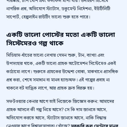
পরিষ্কার, চাপ বেশি এবং ফলাফল মাপা যায়। উদাহরণ হিসেবে
নাগরিক প্রশ্ন, অভিযোগ স্ট্যাটাস, ডকুমেন্ট নির্দেশনা, ইউটিলিটি
সাপোর্ট, হেল্পলাইন রাউটিং ভালো শুরু হতে পারে।
একটি ভালো পোস্টের মতো একটি ভালো
সিস্টেমেরও গল্প থাকে
মিডিয়াম-ধাঁচের ভালো লেখায় যেমন শুরু, টান, ব্যাখ্যা এবং
উপসংহার থাকে, একটি ভালো গ্রাহক অটোমেশন সিস্টেমেও একই
কাঠামো লাগে। শুরুতে গ্রাহকের উদ্দেশ্য বোঝা, মাঝখানে প্রাসঙ্গিক
প্রশ্ন করা, শেষে সমাধান বা মানব হ্যান্ডঅফ। এই গল্পের প্রবাহ না
থাকলে বট যান্ত্রিক লাগে, আর গ্রাহক দ্রুত বিরক্ত হয়।
সফটওয়্যার কেনার আগে তাই নিজেকে জিজ্ঞেস করুন: আমাদের
গ্রাহক আসলে কী গল্প নিয়ে আসে? সে কি দাম জানতে আসে,
অভিযোগ করতে আসে, স্ট্যাটাস জানতে আসে, নাকি সিদ্ধান্ত
নেওয়ার আগে বিশ্বাসযোগ্যতা খোঁজে?
সরকারি কল সেন্টারে মানব