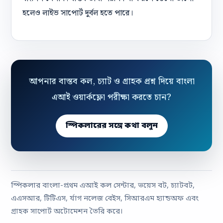
হলেও লাইভ সাপোর্ট দুর্বল হতে পারে।
আপনার বাস্তব কল, চ্যাট ও গ্রাহক প্রশ্ন দিয়ে বাংলা
এআই ওয়ার্কফ্লো পরীক্ষা করতে চান?
স্পিকলারের সঙ্গে কথা বলুন
স্পিকলার বাংলা-প্রথম এআই কল সেন্টার, ভয়েস বট, চ্যাটবট,
এএসআর, টিটিএস, র্যাগ নলেজ বেইস, সিআরএম হ্যান্ডঅফ এবং
গ্রাহক সাপোর্ট অটোমেশন তৈরি করে।