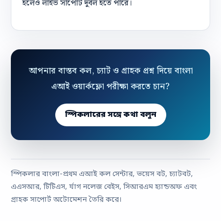
হলেও লাইভ সাপোর্ট দুর্বল হতে পারে।
আপনার বাস্তব কল, চ্যাট ও গ্রাহক প্রশ্ন দিয়ে বাংলা
এআই ওয়ার্কফ্লো পরীক্ষা করতে চান?
স্পিকলারের সঙ্গে কথা বলুন
স্পিকলার বাংলা-প্রথম এআই কল সেন্টার, ভয়েস বট, চ্যাটবট,
এএসআর, টিটিএস, র্যাগ নলেজ বেইস, সিআরএম হ্যান্ডঅফ এবং
গ্রাহক সাপোর্ট অটোমেশন তৈরি করে।