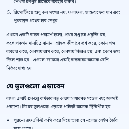
শেখার ইনপুট হিসেবে ব্যবহার করুন।
রিপোর্টিংয়ে শুধু কল সংখ্যা নয়, ফলাফল, হ্যান্ডঅফের মান এবং
পুনরাবৃত্ত প্রশ্নের হার দেখুন।
এখানে একটি বাস্তব পরামর্শ হলো, প্রথম সপ্তাহে প্রযুক্তি নয়,
কথোপকথন মানচিত্র বানান। গ্রাহক কীভাবে প্রশ্ন করে, কোন শব্দ
ব্যবহার করে, কোথায় রাগ করে, কোথায় বিভ্রান্ত হয়, এবং কোন তথ্য
দিলে শান্ত হয় - এগুলো জানলে এআই বাস্তবায়ন অনেক বেশি
নির্ভরযোগ্য হয়।
যে ভুলগুলো এড়াবেন
বাংলা এআই প্রকল্পে ব্যর্থতার বড় কারণ সাধারণত মডেল নয়; অস্পষ্ট
প্রত্যাশা। নিচের ভুলগুলো এড়ালে পাইলট অনেক স্থিতিশীল হয়।
পুরনো এফএকিউ কপি করে দিয়ে ভাবা যে নলেজ বেইস তৈরি
হয়ে গেছে।