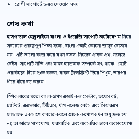
রোগী সাপোর্টে উত্তর দেওয়ার সময়
শেষ কথা
হাসপাতাল হেল্পলাইনে বাংলা ও ইংরেজি সাপোর্ট অটোমেশন
নিয়ে
সবচেয়ে গুরুত্বপূর্ণ শিক্ষা হলো: বাংলা এআই কোনো জাদুর বোতাম
নয়। এটি ভালো কাজ করে যখন ব্যবসা নিজের গ্রাহক প্রশ্ন, নলেজ
বেইস, সাপোর্ট নীতি এবং মানব হ্যান্ডঅফ সম্পর্কে সৎ থাকে। ছোট
ওয়ার্কফ্লো দিয়ে শুরু করুন, বাস্তব ট্রান্সক্রিপ্ট দিয়ে শিখুন, তারপর
ধীরে ধীরে বড় করুন।
স্পিকলারের মতো বাংলা-প্রথম এআই কল সেন্টার, ভয়েস বট,
চ্যাটবট, এএসআর, টিটিএস, র্যাগ নলেজ বেইস এবং সিআরএম
হ্যান্ডঅফ একসাথে ব্যবহার করলে গ্রাহক কথোপকথন শুধু দ্রুত হয়
না; তা আরও মাপযোগ্য, ধারাবাহিক এবং ব্যবসায়িকভাবে ব্যবহারযোগ্য
হয়।