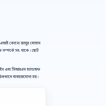
বাংলা এআই কোনো জাদুর বোতাম
অফ সম্পর্কে সৎ থাকে। ছোট
েইস এবং সিআরএম হ্যান্ডঅফ
িকভাবে ব্যবহারযোগ্য হয়।