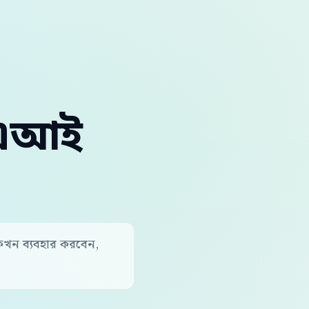
লা এআই
র, কখন ব্যবহার করবেন,