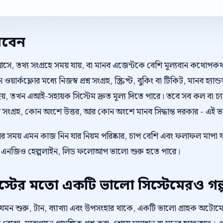
রবেন
আসে, তথ্য সংগ্রহে সময় যায়, বা মানব এজেন্টকে বেশি মূল্যবান কথোপ
ার্কফ্লোর মধ্যে নিজস্ব প্রশ্ন সংগ্রহ, স্ক্রিপ্ট, বুকিং বা টিকিট, মানব হ্যা
 তখন এআই-সহায়ক সিস্টেম দ্রুত মূল্য দিতে পারে। তবে সব কল বা চ্
ংগ্রহ, কোন অংশে উত্তর, আর কোন অংশে মানব সিদ্ধান্ত দরকার - এই ভাগট
ওয়ার সময় এমন কাজ নিন যার নিয়ম পরিষ্কার, চাপ বেশি এবং ফলাফল মাপা 
া, এনজিও হেল্পলাইন, লিড ফলোআপ ভালো শুরু হতে পারে।
টের মতো একটি ভালো সিস্টেমেরও গল্
 যেমন শুরু, টান, ব্যাখ্যা এবং উপসংহার থাকে, একটি ভালো গ্রাহক অট