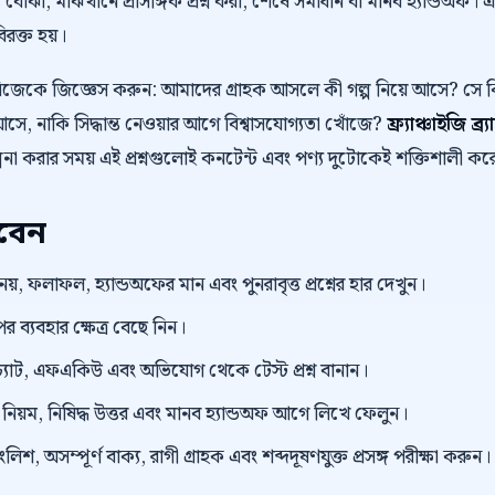
 বোঝা, মাঝখানে প্রাসঙ্গিক প্রশ্ন করা, শেষে সমাধান বা মানব হ্যান্ডঅফ। 
বিরক্ত হয়।
নিজেকে জিজ্ঞেস করুন: আমাদের গ্রাহক আসলে কী গল্প নিয়ে আসে? স
ে, নাকি সিদ্ধান্ত নেওয়ার আগে বিশ্বাসযোগ্যতা খোঁজে?
ফ্র্যাঞ্চাইজি ব্
পনা করার সময় এই প্রশ্নগুলোই কনটেন্ট এবং পণ্য দুটোকেই শক্তিশালী কর
রবেন
 নয়, ফলাফল, হ্যান্ডঅফের মান এবং পুনরাবৃত্ত প্রশ্নের হার দেখুন।
র ব্যবহার ক্ষেত্র বেছে নিন।
্যাট, এফএকিউ এবং অভিযোগ থেকে টেস্ট প্রশ্ন বানান।
়ম, নিষিদ্ধ উত্তর এবং মানব হ্যান্ডঅফ আগে লিখে ফেলুন।
িশ, অসম্পূর্ণ বাক্য, রাগী গ্রাহক এবং শব্দদূষণযুক্ত প্রসঙ্গ পরীক্ষা করুন।