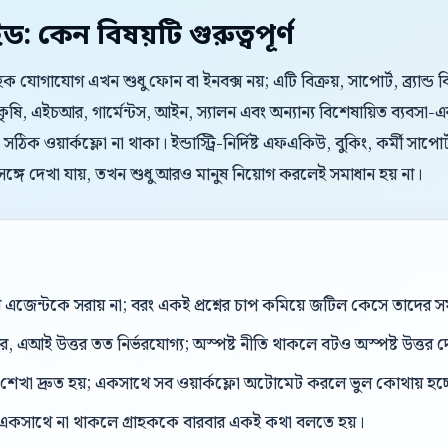
ইড: কেন বিষয়টি গুরুত্বপূর্ণ
রাহক যোগাযোগ এখন শুধু ফোন বা ইনবক্স নয়; এটি বিক্রয়, সাপোর্ট, ব্র্যান্
 কৃষি, এইচআর, গার্মেন্টস, আইন, স্যালন এবং অন্যান্য বিশেষায়িত ব্যবসা-
ো সঠিক ওয়ার্কফ্লো না থাকা। ইন্ডাস্ট্রি-নির্দিষ্ট এফএকিউ, বুকিং, কর্মী 
কই সঙ্গে দেখা যায়, তখন শুধু আরও মানুষ নিয়োগ করলেই সমাধান হয় না।
েন্টকে সরায় না; বরং একই প্রশ্নের চাপ কমিয়ে জটিল কেসে তাদের সম
, এআই উত্তর তত নির্ভরযোগ্য; অস্পষ্ট নীতি থাকলে বটও অস্পষ্ট উত্তর 
শেখা দ্রুত হয়; একসাথে সব ওয়ার্কফ্লো অটোমেট করলে ভুল কোথায় হচ্
একসাথে না থাকলে গ্রাহককে বারবার একই কথা বলতে হয়।