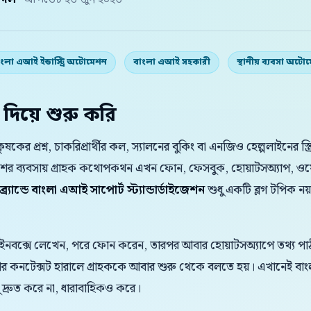
় দল
· আপডেট ২৬ জুন ২০২৬
ংলা এআই ইন্ডাস্ট্রি অটোমেশন
বাংলা এআই সহকারী
স্থানীয় ব্যবসা অটো
 দিয়ে শুরু করি
। কৃষকের প্রশ্ন, চাকরিপ্রার্থীর কল, স্যালনের বুকিং বা এনজিও হেল্পলাইনের স্
েশের ব্যবসায় গ্রাহক কথোপকথন এখন ফোন, ফেসবুক, হোয়াটসঅ্যাপ, ওয
ি ব্র্যান্ডে বাংলা এআই সাপোর্ট স্ট্যান্ডার্ডাইজেশন
শুধু একটি ব্লগ টপিক নয
 ইনবক্সে লেখেন, পরে ফোন করেন, তারপর আবার হোয়াটসঅ্যাপে তথ্য পাঠা
 আর কনটেক্সট হারালে গ্রাহককে আবার শুরু থেকে বলতে হয়। এখানেই
্রুত করে না, ধারাবাহিকও করে।