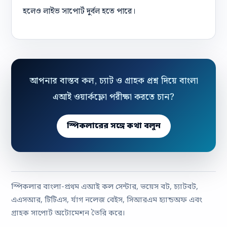
হলেও লাইভ সাপোর্ট দুর্বল হতে পারে।
আপনার বাস্তব কল, চ্যাট ও গ্রাহক প্রশ্ন দিয়ে বাংলা
এআই ওয়ার্কফ্লো পরীক্ষা করতে চান?
স্পিকলারের সঙ্গে কথা বলুন
স্পিকলার বাংলা-প্রথম এআই কল সেন্টার, ভয়েস বট, চ্যাটবট,
এএসআর, টিটিএস, র্যাগ নলেজ বেইস, সিআরএম হ্যান্ডঅফ এবং
গ্রাহক সাপোর্ট অটোমেশন তৈরি করে।