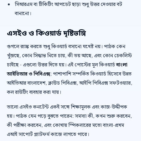
সিআরএম বা টিকিটিং আপডেট ছাড়া শুধু উত্তর দেওয়ার বট
বানানো।
এসইও ও কিওয়ার্ড দৃষ্টিভঙ্গি
গুগলে র‍্যাঙ্ক করতে শুধু কিওয়ার্ড বসানো যথেষ্ট নয়। পাঠক কেন
খুঁজছে, কোন সিদ্ধান্ত নিতে চায়, কী ভয় আছে, এবং কোন চেকলিস্ট
চাইছে - এগুলো উত্তর দিতে হয়। এই পোস্টের মূল কিওয়ার্ড
বাংলা
আইভিআর ও পিবিএক্স
; পাশাপাশি সম্পর্কিত কিওয়ার্ড হিসেবে উন্নত
আইভিআর বাংলাদেশ, ক্লাউড পিবিএক্স, আইপি পিবিএক্স সফটওয়্যার,
কল রাউটিং ব্যবহার করা যায়।
ভালো এসইও কনটেন্ট একই সঙ্গে শিক্ষামূলক এবং কাজ-উদ্দীপক
হয়। পাঠক যেন পড়ে বুঝতে পারেন: সমস্যা কী, কখন শুরু করবেন,
কী পরীক্ষা করবেন, এবং কোথায় স্পিকলারের মতো বাংলা-প্রথম
এআই সাপোর্ট প্ল্যাটফর্ম কাজে লাগতে পারে।