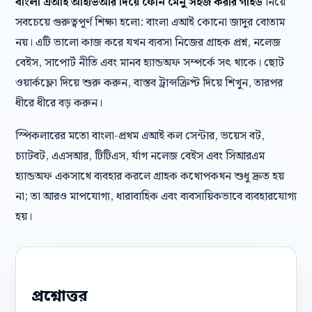
বাংলা এআই আইভিআর দিয়ে ফোন মেনু সহজ করার গাইড
নিয়ে
সবচেয়ে গুরুত্বপূর্ণ শিক্ষা হলো: বাংলা এআই কোনো জাদুর বোতাম
নয়। এটি ভালো কাজ করে যখন ব্যবসা নিজের গ্রাহক প্রশ্ন, নলেজ
বেইস, সাপোর্ট নীতি এবং মানব হ্যান্ডঅফ সম্পর্কে সৎ থাকে। ছোট
ওয়ার্কফ্লো দিয়ে শুরু করুন, বাস্তব ট্রান্সক্রিপ্ট দিয়ে শিখুন, তারপর
ধীরে ধীরে বড় করুন।
স্পিকলারের মতো বাংলা-প্রথম এআই কল সেন্টার, ভয়েস বট,
চ্যাটবট, এএসআর, টিটিএস, র্যাগ নলেজ বেইস এবং সিআরএম
হ্যান্ডঅফ একসাথে ব্যবহার করলে গ্রাহক কথোপকথন শুধু দ্রুত হয়
না; তা আরও মাপযোগ্য, ধারাবাহিক এবং ব্যবসায়িকভাবে ব্যবহারযোগ্য
হয়।
প্রশ্নোত্তর