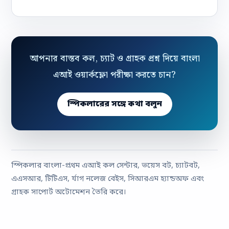
আপনার বাস্তব কল, চ্যাট ও গ্রাহক প্রশ্ন দিয়ে বাংলা
এআই ওয়ার্কফ্লো পরীক্ষা করতে চান?
স্পিকলারের সঙ্গে কথা বলুন
স্পিকলার বাংলা-প্রথম এআই কল সেন্টার, ভয়েস বট, চ্যাটবট,
এএসআর, টিটিএস, র্যাগ নলেজ বেইস, সিআরএম হ্যান্ডঅফ এবং
গ্রাহক সাপোর্ট অটোমেশন তৈরি করে।