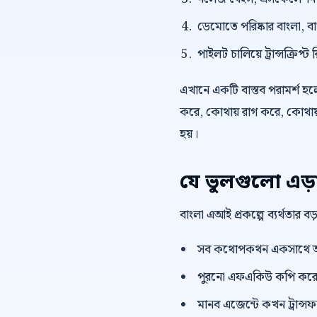
ডেমোতে পরিষ্কার বাংলা, বাংল
পাইলট চালিয়ে ট্রান্সক্রি
এখানে একটি বাস্তব পরামর্শ হলো,
করে, কোথায় রাগ করে, কোথায় 
হয়।
যে ভুলগুলো এড়
বাংলা এআই প্রকল্পে ব্যর্থতার 
সব কথোপকথন একসাথে অ
পুরনো এফএকিউ কপি করে দ
মানব এজেন্টে কখন ট্রান্সফা