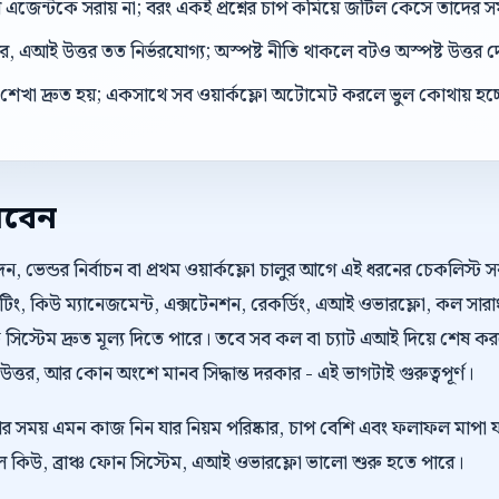
েন্টকে সরায় না; বরং একই প্রশ্নের চাপ কমিয়ে জটিল কেসে তাদের সম
, এআই উত্তর তত নির্ভরযোগ্য; অস্পষ্ট নীতি থাকলে বটও অস্পষ্ট উত্তর 
শেখা দ্রুত হয়; একসাথে সব ওয়ার্কফ্লো অটোমেট করলে ভুল কোথায় হচ্
রবেন
ভেন্ডর নির্বাচন বা প্রথম ওয়ার্কফ্লো চালুর আগে এই ধরনের চেকলিস্ট 
উটিং, কিউ ম্যানেজমেন্ট, এক্সটেনশন, রেকর্ডিং, এআই ওভারফ্লো, কল সা
িস্টেম দ্রুত মূল্য দিতে পারে। তবে সব কল বা চ্যাট এআই দিয়ে শেষ 
ত্তর, আর কোন অংশে মানব সিদ্ধান্ত দরকার - এই ভাগটাই গুরুত্বপূর্ণ।
ওয়ার সময় এমন কাজ নিন যার নিয়ম পরিষ্কার, চাপ বেশি এবং ফলাফল মাপা 
 কিউ, ব্রাঞ্চ ফোন সিস্টেম, এআই ওভারফ্লো ভালো শুরু হতে পারে।