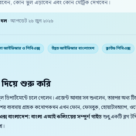
রবেন, কোন ভুল এড়াবেন এবং কোন মেট্রিক দেখবেন।
় দল
· আপডেট ২৬ জুন ২০২৬
লা আইভিআর ও পিবিএক্স
উন্নত আইভিআর বাংলাদেশ
ক্লাউড পিবিএক্স
 দিয়ে শুরু করি
 ভুল ডিপার্টমেন্টে চলে গেলেন। এজেন্ট আবার সব শুনলেন, তারপর অন্য ট
েশের ব্যবসায় গ্রাহক কথোপকথন এখন ফোন, ফেসবুক, হোয়াটসঅ্যাপ, ওয
িএক্স বাংলাদেশ: বাংলা এআই কলিংয়ের সম্পূর্ণ গাইড
শুধু একটি ব্লগ ট
্ন।