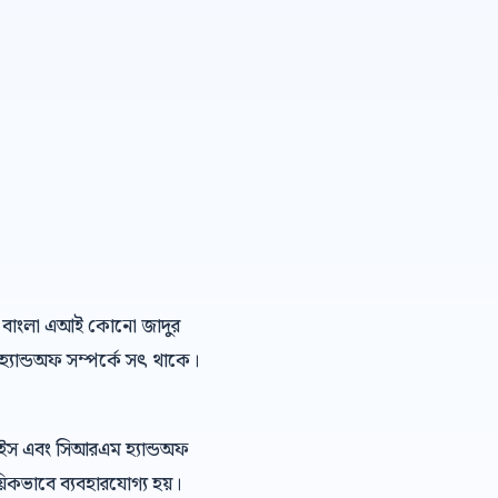
হলো: বাংলা এআই কোনো জাদুর
হ্যান্ডঅফ সম্পর্কে সৎ থাকে।
েইস এবং সিআরএম হ্যান্ডঅফ
িকভাবে ব্যবহারযোগ্য হয়।