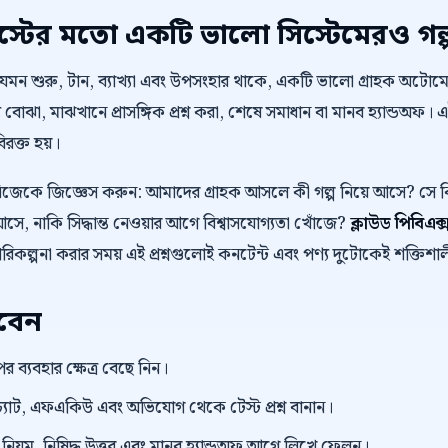
টের মতো একটি ভালো সিস্টেমেরও গল্
 যেমন শুরু, টান, ব্যাখ্যা এবং উপসংহার থাকে, একটি ভালো গ্রাহক অট
 বোঝা, মাঝখানে প্রাসঙ্গিক প্রশ্ন করা, শেষে সমাধান বা মানব হ্যান্ডঅফ। 
বিরক্ত হয়।
নিজেকে জিজ্ঞেস করুন: আমাদের গ্রাহক আসলে কী গল্প নিয়ে আসে? স
ে, নাকি সিদ্ধান্ত নেওয়ার আগে বিশ্বাসযোগ্যতা খোঁজে?
ক্লাউড পিবিএক
পরিকল্পনা করার সময় এই প্রশ্নগুলোই কনটেন্ট এবং পণ্য দুটোকেই শক্তিশা
রবেন
র ব্যবহার ক্ষেত্র বেছে নিন।
্যাট, এফএকিউ এবং অভিযোগ থেকে টেস্ট প্রশ্ন বানান।
়ম, নিষিদ্ধ উত্তর এবং মানব হ্যান্ডঅফ আগে লিখে ফেলুন।