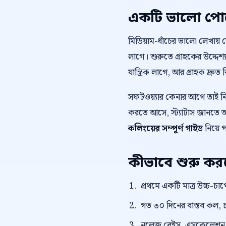
একটি ভালো পোস্
মিডিয়াম-ধাঁচের ভালো লেখায়
লাগে। শুরুতে গ্রাহকের উদ্দেশ্য
যান্ত্রিক লাগে, আর গ্রাহক দ্রুত 
সফটওয়্যার কেনার আগে তাই 
করতে আসে, স্ট্যাটাস জানতে আস
কলিংয়ের সম্পূর্ণ গাইড
নিয়ে 
কীভাবে শুরু ক
প্রথমে একটি মাত্র উচ্চ-চাপে
গত ৩০ দিনের বাস্তব কল, চ
নলেজ বেইস, এসকেলেশন নিয