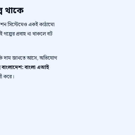
প থাকে
োমেশন সিস্টেমেও একই কাঠামো
এই গল্পের প্রবাহ না থাকলে বট
ে কি দাম জানতে আসে, অভিযোগ
্স বাংলাদেশ: বাংলা এআই
লী করে।