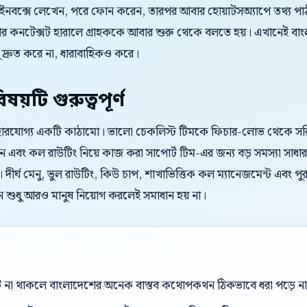
 ইনবক্সে লেখেন, পরে ফোন করেন, তারপর আবার হোয়াটসঅ্যাপে তথ্য পাঠা
 আর কনটেক্সট হারালে গ্রাহককে আবার শুরু থেকে বলতে হয়। এখানেই
্রুত করে না, ধারাবাহিকও করে।
য়টি গুরুত্বপূর্ণ
্যবহারযোগ্য একটি কাঠামো। ভালো চেকলিস্ট টিমকে ফিচার-লোভ থেকে সরি
বং কল রাউটিং নিয়ে কাজ করা সাপোর্ট টিম-এর জন্য বড় সমস্যা সাধারণত 
 দীর্ঘ মেনু, ভুল রাউটিং, কিউ চাপ, শাখাভিত্তিক কল ম্যানেজমেন্ট এবং প
ন শুধু আরও মানুষ নিয়োগ করলেই সমাধান হয় না।
্ট না থাকলে বাংলাদেশের অনেক বাস্তব কথোপকথন ঠিকভাবে ধরা পড়ে ন