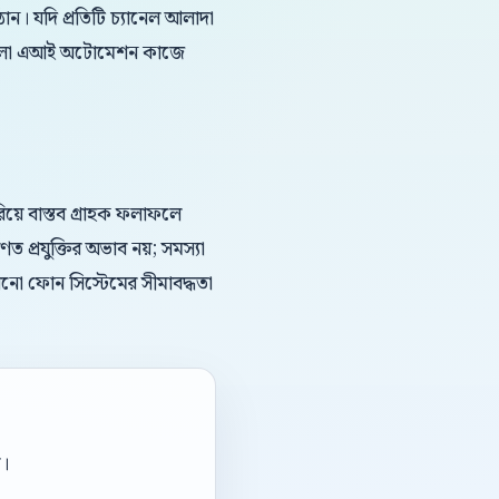
ন। যদি প্রতিটি চ্যানেল আলাদা
 বাংলা এআই অটোমেশন কাজে
য়ে বাস্তব গ্রাহক ফলাফলে
প্রযুক্তির অভাব নয়; সমস্যা
ুরনো ফোন সিস্টেমের সীমাবদ্ধতা
া।