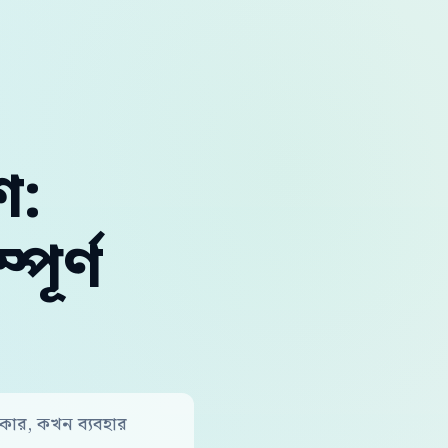
শ:
ূর্ণ
দরকার, কখন ব্যবহার