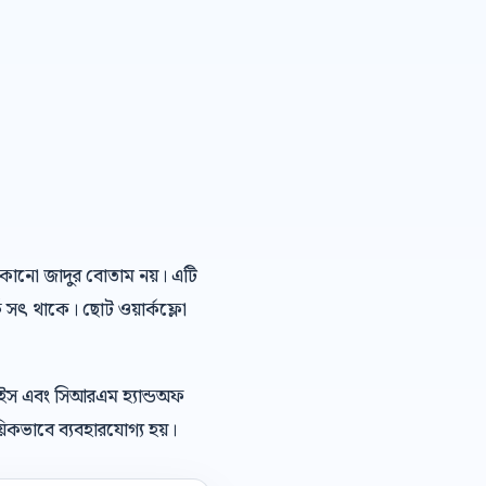
ই কোনো জাদুর বোতাম নয়। এটি
ে সৎ থাকে। ছোট ওয়ার্কফ্লো
েইস এবং সিআরএম হ্যান্ডঅফ
িকভাবে ব্যবহারযোগ্য হয়।