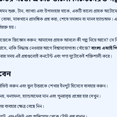
 যেমন শুরু, টান, ব্যাখ্যা এবং উপসংহার থাকে, একটি ভালো গ্রাহক অট
 বোঝা, মাঝখানে প্রাসঙ্গিক প্রশ্ন করা, শেষে সমাধান বা মানব হ্যান্ডঅফ। 
বিরক্ত হয়।
নিজেকে জিজ্ঞেস করুন: আমাদের গ্রাহক আসলে কী গল্প নিয়ে আসে? স
ে, নাকি সিদ্ধান্ত নেওয়ার আগে বিশ্বাসযোগ্যতা খোঁজে?
বাংলা এআই পিবি
করার সময় এই প্রশ্নগুলোই কনটেন্ট এবং পণ্য দুটোকেই শক্তিশালী করে।
রবেন
প্ট রিভিউ করুন এবং ভুল উত্তরকে শেখার ইনপুট হিসেবে ব্যবহার করুন।
 নয়, ফলাফল, হ্যান্ডঅফের মান এবং পুনরাবৃত্ত প্রশ্নের হার দেখুন।
র ব্যবহার ক্ষেত্র বেছে নিন।
্যাট, এফএকিউ এবং অভিযোগ থেকে টেস্ট প্রশ্ন বানান।