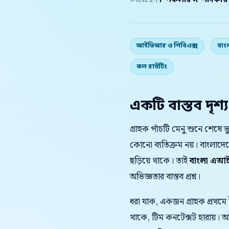
লিখেছেন
স্পিকলার সম্পাদকীয
আইভিআর ও পিবিএক্স
বাং
কল রাউটিং
একটি বাস্তব দৃশ্য
গ্রাহক পাঁচটি মেনু শুনে শেষে
কোনো ব্যতিক্রম নয়। বাংলাদ
ছড়িয়ে থাকে। তাই
বাংলা এআই প
অভিজ্ঞতার বাস্তব প্রশ্ন।
ধরা যাক, একজন গ্রাহক প্রথমে
থাকে, টিম কনটেক্সট হারায়।