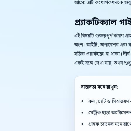
আসে: এটি কথোপকথনকে শুধু দ
প্র্যাকটিক্যাল গা
এই বিষয়টি গুরুত্বপূর্ণ কারণ গ্
অংশ। আইটি, অপারেশন এবং কল রা
সঠিক ওয়ার্কফ্লো না থাকা। দীর
একই সঙ্গে দেখা যায়, তখন শুধ
বাস্তবতা মনে রাখুন:
কল, চ্যাট ও সিআরএম 
মেট্রিক ছাড়া অটোমেশন 
গ্রাহক চ্যানেল মনে রাখ