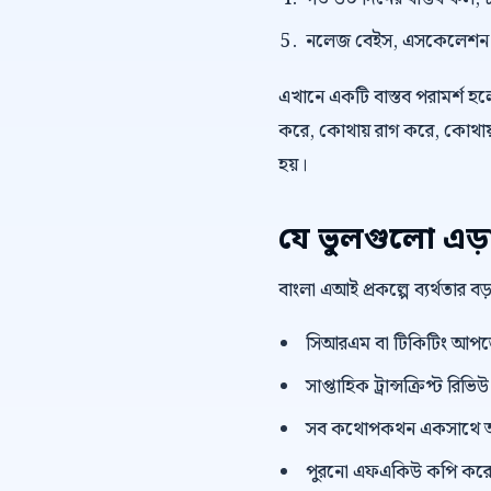
নলেজ বেইস, এসকেলেশন নিয
এখানে একটি বাস্তব পরামর্শ হলো,
করে, কোথায় রাগ করে, কোথায় 
হয়।
যে ভুলগুলো এড়
বাংলা এআই প্রকল্পে ব্যর্থতার 
সিআরএম বা টিকিটিং আপডেট 
সাপ্তাহিক ট্রান্সক্রিপ্ট রি
সব কথোপকথন একসাথে অ
পুরনো এফএকিউ কপি করে দ