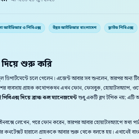
় দল
· আপডেট ২৬ জুন ২০২৬
লা আইভিআর ও পিবিএক্স
উন্নত আইভিআর বাংলাদেশ
ক্লাউড পিবিএক্স
 দিয়ে শুরু করি
 ভুল ডিপার্টমেন্টে চলে গেলেন। এজেন্ট আবার সব শুনলেন, তারপর অন্য ট
েশের ব্যবসায় গ্রাহক কথোপকথন এখন ফোন, ফেসবুক, হোয়াটসঅ্যাপ, ওয
িবিএক্স দিয়ে ব্রাঞ্চ কল ম্যানেজমেন্ট
শুধু একটি ব্লগ টপিক নয়; এটি অ
 ইনবক্সে লেখেন, পরে ফোন করেন, তারপর আবার হোয়াটসঅ্যাপে তথ্য পাঠা
 আর কনটেক্সট হারালে গ্রাহককে আবার শুরু থেকে বলতে হয়। এখানেই