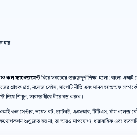
ার হার
াঞ্চ কল ম্যানেজমেন্ট
নিয়ে সবচেয়ে গুরুত্বপূর্ণ শিক্ষা হলো: বাংলা এআ
র গ্রাহক প্রশ্ন, নলেজ বেইস, সাপোর্ট নীতি এবং মানব হ্যান্ডঅফ সম্পর্ক
্রিপ্ট দিয়ে শিখুন, তারপর ধীরে ধীরে বড় করুন।
 এআই কল সেন্টার, ভয়েস বট, চ্যাটবট, এএসআর, টিটিএস, র্যাগ নলেজ ব
থোপকথন শুধু দ্রুত হয় না; তা আরও মাপযোগ্য, ধারাবাহিক এবং ব্যবসায়