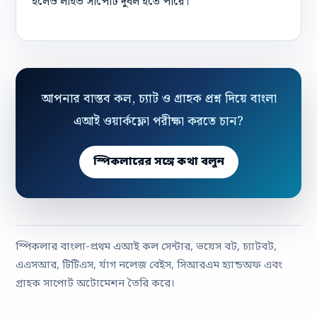
হলেও লাইভ সাপোর্ট দুর্বল হতে পারে।
আপনার বাস্তব কল, চ্যাট ও গ্রাহক প্রশ্ন দিয়ে বাংলা
এআই ওয়ার্কফ্লো পরীক্ষা করতে চান?
স্পিকলারের সঙ্গে কথা বলুন
স্পিকলার বাংলা-প্রথম এআই কল সেন্টার, ভয়েস বট, চ্যাটবট,
এএসআর, টিটিএস, র্যাগ নলেজ বেইস, সিআরএম হ্যান্ডঅফ এবং
গ্রাহক সাপোর্ট অটোমেশন তৈরি করে।