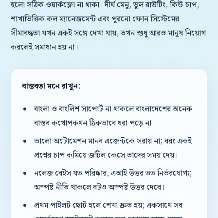
হলো সঠিক ওয়ার্কফ্লো না থাকা। দীর্ঘ মেনু, ভুল রাউটিং, কিউ চাপ,
শাখাভিত্তিক কল ম্যানেজমেন্ট এবং পুরনো ফোন সিস্টেমের
সীমাবদ্ধতা যখন একই সঙ্গে দেখা যায়, তখন শুধু আরও মানুষ নিয়োগ
করলেই সমাধান হয় না।
বাস্তবতা মনে রাখুন:
বাংলা ও বাংলিশ সাপোর্ট না থাকলে বাংলাদেশের অনেক
বাস্তব কথোপকথন ঠিকভাবে ধরা পড়ে না।
ভালো অটোমেশন মানব এজেন্টকে সরায় না; বরং একই
প্রশ্নের চাপ কমিয়ে জটিল কেসে তাদের সময় দেয়।
নলেজ বেইস যত পরিষ্কার, এআই উত্তর তত নির্ভরযোগ্য;
অস্পষ্ট নীতি থাকলে বটও অস্পষ্ট উত্তর দেবে।
প্রথম পাইলট ছোট হলে শেখা দ্রুত হয়; একসাথে সব