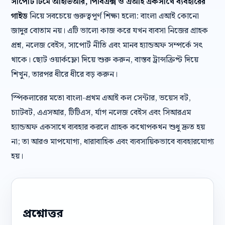
সাপোর্ট টিমে আইভিআর, পিবিএক্স ও এআই একসাথে ব্যবহারের
গাইড
নিয়ে সবচেয়ে গুরুত্বপূর্ণ শিক্ষা হলো: বাংলা এআই কোনো
জাদুর বোতাম নয়। এটি ভালো কাজ করে যখন ব্যবসা নিজের গ্রাহক
প্রশ্ন, নলেজ বেইস, সাপোর্ট নীতি এবং মানব হ্যান্ডঅফ সম্পর্কে সৎ
থাকে। ছোট ওয়ার্কফ্লো দিয়ে শুরু করুন, বাস্তব ট্রান্সক্রিপ্ট দিয়ে
শিখুন, তারপর ধীরে ধীরে বড় করুন।
স্পিকলারের মতো বাংলা-প্রথম এআই কল সেন্টার, ভয়েস বট,
চ্যাটবট, এএসআর, টিটিএস, র্যাগ নলেজ বেইস এবং সিআরএম
হ্যান্ডঅফ একসাথে ব্যবহার করলে গ্রাহক কথোপকথন শুধু দ্রুত হয়
না; তা আরও মাপযোগ্য, ধারাবাহিক এবং ব্যবসায়িকভাবে ব্যবহারযোগ্য
হয়।
প্রশ্নোত্তর