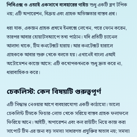
পিবিএক্স ও এআই একসাথে ব্যবহারের গাইড
শুধু একটি ব্লগ টপিক
নয়; এটি অপারেশন, বিক্রয় এবং গ্রাহক অভিজ্ঞতার বাস্তব প্রশ্ন।
ধরা যাক, একজন গ্রাহক প্রথমে ইনবক্সে লেখেন, পরে ফোন করেন,
তারপর আবার হোয়াটসঅ্যাপে তথ্য পাঠান। যদি প্রতিটি চ্যানেল
আলাদা থাকে, টিম কনটেক্সট হারায়। আর কনটেক্সট হারালে
গ্রাহককে আবার শুরু থেকে বলতে হয়। এখানেই বাংলা এআই
অটোমেশন কাজে আসে: এটি কথোপকথনকে শুধু দ্রুত করে না,
ধারাবাহিকও করে।
চেকলিস্ট: কেন বিষয়টি গুরুত্বপূর্ণ
এটি সিদ্ধান্ত নেওয়ার আগে ব্যবহারযোগ্য একটি কাঠামো। ভালো
চেকলিস্ট টিমকে ফিচার-লোভ থেকে সরিয়ে বাস্তব গ্রাহক ফলাফলে
ফিরিয়ে আনে। আইটি, অপারেশন এবং কল রাউটিং নিয়ে কাজ করা
সাপোর্ট টিম-এর জন্য বড় সমস্যা সাধারণত প্রযুক্তির অভাব নয়; সমস্যা