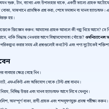
 যেমন শুরু, টান, ব্যাখ্যা এবং উপসংহার থাকে, একটি ভালো গ্রাহক অট
 বোঝা, মাঝখানে প্রাসঙ্গিক প্রশ্ন করা, শেষে সমাধান বা মানব হ্যান্ডঅফ। 
বিরক্ত হয়।
নিজেকে জিজ্ঞেস করুন: আমাদের গ্রাহক আসলে কী গল্প নিয়ে আসে? স
ে, নাকি সিদ্ধান্ত নেওয়ার আগে বিশ্বাসযোগ্যতা খোঁজে?
ওমনিচ্যানেল স
 পরিকল্পনা করার সময় এই প্রশ্নগুলোই কনটেন্ট এবং পণ্য দুটোকেই শক্তি
রবেন
র ব্যবহার ক্ষেত্র বেছে নিন।
্যাট, এফএকিউ এবং অভিযোগ থেকে টেস্ট প্রশ্ন বানান।
়ম, নিষিদ্ধ উত্তর এবং মানব হ্যান্ডঅফ আগে লিখে ফেলুন।
িশ, অসম্পূর্ণ বাক্য, রাগী গ্রাহক এবং শব্দদূষণযুক্ত প্রসঙ্গ পরীক্ষা করুন।