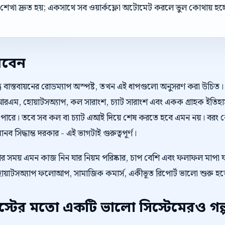
শেখা দ্রুত হয়; একসাথে সব ওয়ার্কফ্লো অটোমেট করলে ভুল কোথায় হচ্
রবেন
কিন্তু বাস্তবায়নের রোডম্যাপ অস্পষ্ট, তখন এই ধাপগুলো অনুসরণ করা উচিত
আরএম, হোয়াটসঅ্যাপ, কল সারাংশ, চ্যাট সারাংশ এবং একক গ্রাহক ইতি
দিতে পারে। তবে সব কল বা চ্যাট এআই দিয়ে শেষ করতে হবে এমন নয়। বরং
সিদ্ধান্ত দরকার - এই ভাগটাই গুরুত্বপূর্ণ।
ওয়ার সময় এমন কাজ নিন যার নিয়ম পরিষ্কার, চাপ বেশি এবং ফলাফল মাপা 
য়াটসঅ্যাপ ফলোআপ, সামাজিক কমার্স, একীভূত রিপোর্ট ভালো শুরু হত
টের মতো একটি ভালো সিস্টেমেরও গল্