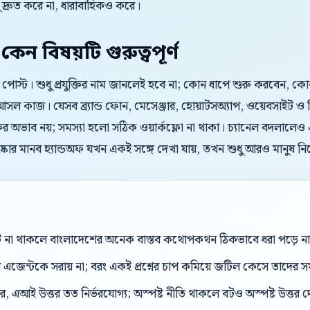
্রুত করে না, ধারাবাহিকও করে।
ন বিষয়টি গুরুত্বপূর্ণ
তিক পোস্ট। শুধু প্রযুক্তির নাম জানলেই হবে না; কোন ধাপে শুরু করবেন, 
 আসল কাজ। যেসব ব্র্যান্ড ফোন, মেসেঞ্জার, হোয়াটসঅ্যাপ, ওয়েবসাইট
ক্তির অভাব নয়; সমস্যা হলো সঠিক ওয়ার্কফ্লো না থাকা। চ্যানেল বদলালেও
িষ্কার মানব হ্যান্ডঅফ যখন একই সঙ্গে দেখা যায়, তখন শুধু আরও মানুষ ন
্ট না থাকলে বাংলাদেশের অনেক বাস্তব কথোপকথন ঠিকভাবে ধরা পড়ে ন
েন্টকে সরায় না; বরং একই প্রশ্নের চাপ কমিয়ে জটিল কেসে তাদের সম
, এআই উত্তর তত নির্ভরযোগ্য; অস্পষ্ট নীতি থাকলে বটও অস্পষ্ট উত্তর 