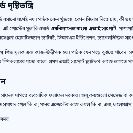
দৃষ্টিভঙ্গি
়ার্ড বসানো যথেষ্ট নয়। পাঠক কেন খুঁজছে, কোন সিদ্ধান্ত নিতে চায়, কী
। এই পোস্টের মূল কিওয়ার্ড
ওমনিচ্যানেল বাংলা এআই সাপোর্ট
; পাশাপা
মেসেঞ্জার হোয়াটসঅ্যাপ চ্যাটবট, সিআরএম ইন্টিগ্রেশন, চ্যানেলভিত্তিক সাপো
ে শিক্ষামূলক এবং কাজ-উদ্দীপক হয়। পাঠক যেন পড়ে বুঝতে পারেন: স
 স্পিকলারের মতো বাংলা-প্রথম এআই সাপোর্ট প্ল্যাটফর্ম কাজে লাগতে প
েন
 সাফল্য মাপতে ব্যবসায়িক ফলাফল দরকার। শুধু কতগুলো মেসেজ বা 
রুত সমাধান পেল কি না, মানব এজেন্টের কাজ কমল কি না, এবং ফলোআপ প
 সময়