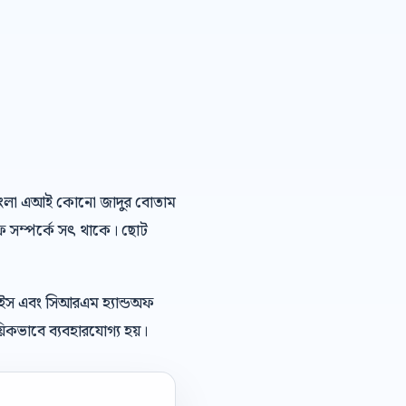
ো: বাংলা এআই কোনো জাদুর বোতাম
অফ সম্পর্কে সৎ থাকে। ছোট
েইস এবং সিআরএম হ্যান্ডঅফ
িকভাবে ব্যবহারযোগ্য হয়।