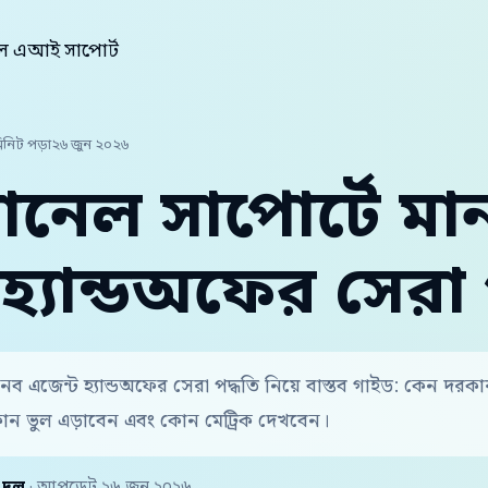
েল এআই সাপোর্ট
িনিট পড়া
২৬ জুন ২০২৬
যানেল সাপোর্টে মা
হ্যান্ডঅফের সেরা 
ানব এজেন্ট হ্যান্ডঅফের সেরা পদ্ধতি নিয়ে বাস্তব গাইড: কেন দর
োন ভুল এড়াবেন এবং কোন মেট্রিক দেখবেন।