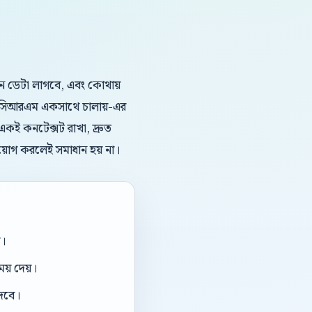
কোন ডেটা লাগবে, এবং কোথায়
 ও সিআরএম একসাথে চালায়-এর
 একই কনটেক্সট রাখা, দ্রুত
িয়োগ করলেই সমাধান হয় না।
া।
য় দেয়।
দেবে।