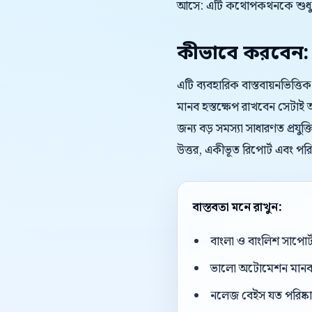
আসে: এটি কথোপকথনকে শুধু দ
কীভাবে করবেন: কে
এটি ব্যবহারিক বাস্তবায়নভিত্
মানব হস্তক্ষেপ রাখবেন সেটাই
জন্য বড় সমস্যা সাধারণত প্রযু
উত্তর, একীভূত রিপোর্ট এবং পর
বাস্তবতা মনে রাখুন:
বাংলা ও বাংলিশ সাপোর
ভালো অটোমেশন মানব এজ
নলেজ বেইস যত পরিষ্কার