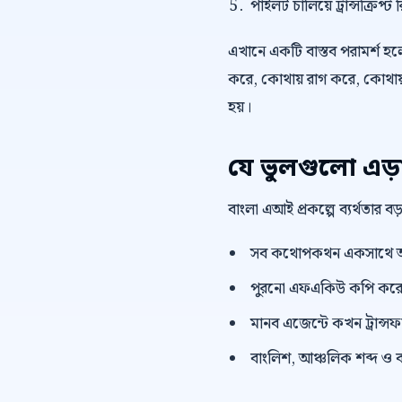
পাইলট চালিয়ে ট্রান্সক্রি
এখানে একটি বাস্তব পরামর্শ হলো,
করে, কোথায় রাগ করে, কোথায় 
হয়।
যে ভুলগুলো এড়
বাংলা এআই প্রকল্পে ব্যর্থতার 
সব কথোপকথন একসাথে অ
পুরনো এফএকিউ কপি করে দ
মানব এজেন্টে কখন ট্রান্সফা
বাংলিশ, আঞ্চলিক শব্দ ও ব