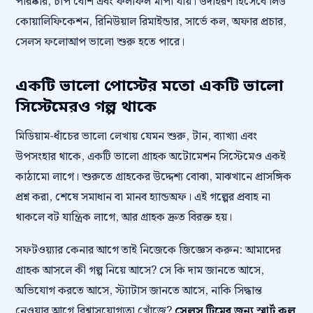
পরিষ্কার, চাপ বেশি এবং ফলাফল মাপা যায়। উদাহরণ হিসেবে লিড
কোয়ালিফিকেশন, রিনিউয়াল রিমাইন্ডার, সার্ভে কল, অফার প্রচার,
সেলস ফলোআপ ভালো শুরু হতে পারে।
একটি ভালো পোস্টের মতো একটি ভালো
সিস্টেমেরও গল্প থাকে
মিডিয়াম-ধাঁচের ভালো লেখায় যেমন শুরু, টান, ব্যাখ্যা এবং
উপসংহার থাকে, একটি ভালো গ্রাহক অটোমেশন সিস্টেমেও একই
কাঠামো লাগে। শুরুতে গ্রাহকের উদ্দেশ্য বোঝা, মাঝখানে প্রাসঙ্গিক
প্রশ্ন করা, শেষে সমাধান বা মানব হ্যান্ডঅফ। এই গল্পের প্রবাহ না
থাকলে বট যান্ত্রিক লাগে, আর গ্রাহক দ্রুত বিরক্ত হয়।
সফটওয়্যার কেনার আগে তাই নিজেকে জিজ্ঞেস করুন: আমাদের
গ্রাহক আসলে কী গল্প নিয়ে আসে? সে কি দাম জানতে আসে,
অভিযোগ করতে আসে, স্ট্যাটাস জানতে আসে, নাকি সিদ্ধান্ত
নেওয়ার আগে বিশ্বাসযোগ্যতা খোঁজে?
সেলস টিমের জন্য স্মার্ট কল