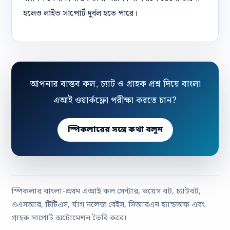
হলেও লাইভ সাপোর্ট দুর্বল হতে পারে।
আপনার বাস্তব কল, চ্যাট ও গ্রাহক প্রশ্ন দিয়ে বাংলা
এআই ওয়ার্কফ্লো পরীক্ষা করতে চান?
স্পিকলারের সঙ্গে কথা বলুন
স্পিকলার বাংলা-প্রথম এআই কল সেন্টার, ভয়েস বট, চ্যাটবট,
এএসআর, টিটিএস, র্যাগ নলেজ বেইস, সিআরএম হ্যান্ডঅফ এবং
গ্রাহক সাপোর্ট অটোমেশন তৈরি করে।