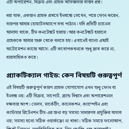
এটি অপারেশন, বিক্রয় এবং গ্রাহক অভিজ্ঞতার বাস্তব প্রশ্ন।
ধরা যাক, একজন গ্রাহক প্রথমে ইনবক্সে লেখেন, পরে ফোন করেন,
তারপর আবার হোয়াটসঅ্যাপে তথ্য পাঠান। যদি প্রতিটি চ্যানেল
আলাদা থাকে, টিম কনটেক্সট হারায়। আর কনটেক্সট হারালে
গ্রাহককে আবার শুরু থেকে বলতে হয়। এখানেই বাংলা এআই
অটোমেশন কাজে আসে: এটি কথোপকথনকে শুধু দ্রুত করে না,
ধারাবাহিকও করে।
প্র্যাকটিক্যাল গাইড: কেন বিষয়টি গুরুত্বপূর্ণ
এই বিষয়টি গুরুত্বপূর্ণ কারণ গ্রাহক যোগাযোগ এখন শুধু ফোন বা
ইনবক্স নয়; এটি বিক্রয়, সাপোর্ট, ব্র্যান্ড বিশ্বাস এবং অপারেশনাল
দক্ষতার অংশ। সেলস, মার্কেটিং, কালেকশন, ক্যাম্পেইন এবং
কাস্টমার রিটেনশন টিম-এর জন্য বড় সমস্যা সাধারণত প্রযুক্তির অভাব
নয়; সমস্যা হলো সঠিক ওয়ার্কফ্লো না থাকা। সঠিক সময়ে ফলোআপ,