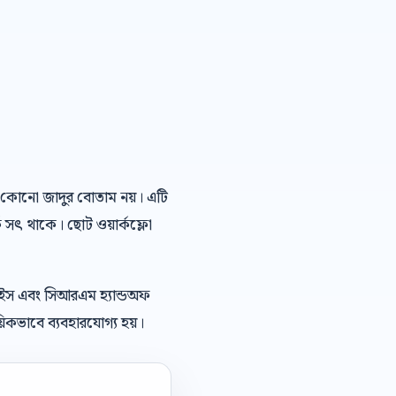
এআই কোনো জাদুর বোতাম নয়। এটি
ে সৎ থাকে। ছোট ওয়ার্কফ্লো
েইস এবং সিআরএম হ্যান্ডঅফ
িকভাবে ব্যবহারযোগ্য হয়।