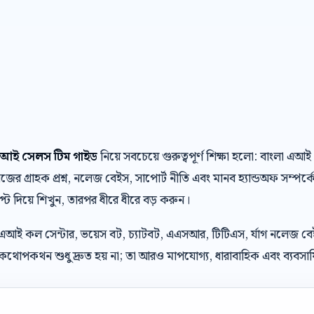
লা এআই সেলস টিম গাইড
নিয়ে সবচেয়ে গুরুত্বপূর্ণ শিক্ষা হলো: বাংলা 
র গ্রাহক প্রশ্ন, নলেজ বেইস, সাপোর্ট নীতি এবং মানব হ্যান্ডঅফ সম্পর্ক
্রিপ্ট দিয়ে শিখুন, তারপর ধীরে ধীরে বড় করুন।
 এআই কল সেন্টার, ভয়েস বট, চ্যাটবট, এএসআর, টিটিএস, র্যাগ নলেজ ব
থোপকথন শুধু দ্রুত হয় না; তা আরও মাপযোগ্য, ধারাবাহিক এবং ব্যবসায়