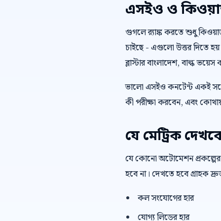
এসইও ও কিওয়ার্ড 
গুগলে র‍্যাঙ্ক করতে শুধু কিওয
চাইছে - এগুলো উত্তর দিতে হয়
ব্লাস্টার বাংলাদেশ, বাল্ক ভয়ে
ভালো এসইও কনটেন্ট একই সঙ্গ
কী পরীক্ষা করবেন, এবং কোথায়
যে মেট্রিক দেখব
যে কোনো অটোমেশন প্রকল্পের
হবে না। দেখতে হবে গ্রাহক দ্
কল সংযোগের হার
যোগ্য লিডের হার