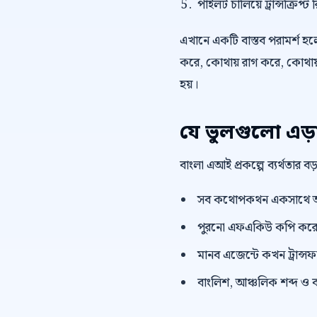
পাইলট চালিয়ে ট্রান্সক্রি
এখানে একটি বাস্তব পরামর্শ হলো,
করে, কোথায় রাগ করে, কোথায় 
হয়।
যে ভুলগুলো এড়
বাংলা এআই প্রকল্পে ব্যর্থতার 
সব কথোপকথন একসাথে অ
পুরনো এফএকিউ কপি করে দ
মানব এজেন্টে কখন ট্রান্সফা
বাংলিশ, আঞ্চলিক শব্দ ও ব