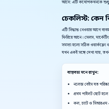
আসে: এটি কথোপকথনকে শুধু দ
চেকলিস্ট: কেন বিষ
এটি সিদ্ধান্ত নেওয়ার আগে ব
ফিরিয়ে আনে। সেলস, মার্কেটিং
সমস্যা হলো সঠিক ওয়ার্কফ্লো না
যখন একই সঙ্গে দেখা যায়, তখ
বাস্তবতা মনে রাখুন:
নলেজ বেইস যত পরিষ্কার
প্রথম পাইলট ছোট হলে 
কল, চ্যাট ও সিআরএম 