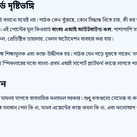
দৃষ্টিভঙ্গি
়ার্ড বসানো যথেষ্ট নয়। পাঠক কেন খুঁজছে, কোন সিদ্ধান্ত নিতে চায়, কী
। এই পোস্টের মূল কিওয়ার্ড
বাংলা এআই আউটবাউন্ড কল
; পাশাপাশি স
স কল, প্রেডিক্টিভ ডায়ালার, সেলস অটোমেশন ব্যবহার করা যায়।
ে শিক্ষামূলক এবং কাজ-উদ্দীপক হয়। পাঠক যেন পড়ে বুঝতে পারেন: স
 স্পিকলারের মতো বাংলা-প্রথম এআই সাপোর্ট প্ল্যাটফর্ম কাজে লাগতে প
েন
 সাফল্য মাপতে ব্যবসায়িক ফলাফল দরকার। শুধু কতগুলো মেসেজ বা 
রুত সমাধান পেল কি না, মানব এজেন্টের কাজ কমল কি না, এবং ফলোআপ প