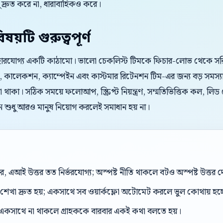
্রুত করে না, ধারাবাহিকও করে।
য়টি গুরুত্বপূর্ণ
্যবহারযোগ্য একটি কাঠামো। ভালো চেকলিস্ট টিমকে ফিচার-লোভ থেকে সরি
, কালেকশন, ক্যাম্পেইন এবং কাস্টমার রিটেনশন টিম-এর জন্য বড় সমস্যা স
 থাকা। সঠিক সময়ে ফলোআপ, স্ক্রিপ্ট নিয়ন্ত্রণ, সম্মতিভিত্তিক কল, লিড স
ন শুধু আরও মানুষ নিয়োগ করলেই সমাধান হয় না।
, এআই উত্তর তত নির্ভরযোগ্য; অস্পষ্ট নীতি থাকলে বটও অস্পষ্ট উত্তর 
শেখা দ্রুত হয়; একসাথে সব ওয়ার্কফ্লো অটোমেট করলে ভুল কোথায় হচ্
একসাথে না থাকলে গ্রাহককে বারবার একই কথা বলতে হয়।