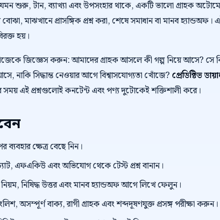
 যেমন শুরু, টান, ব্যাখ্যা এবং উপসংহার থাকে, একটি ভালো গ্রাহক অট
 বোঝা, মাঝখানে প্রাসঙ্গিক প্রশ্ন করা, শেষে সমাধান বা মানব হ্যান্ডঅফ। 
বিরক্ত হয়।
নিজেকে জিজ্ঞেস করুন: আমাদের গ্রাহক আসলে কী গল্প নিয়ে আসে? স
ে, নাকি সিদ্ধান্ত নেওয়ার আগে বিশ্বাসযোগ্যতা খোঁজে?
প্রেডিক্টিভ ড
র সময় এই প্রশ্নগুলোই কনটেন্ট এবং পণ্য দুটোকেই শক্তিশালী করে।
রবেন
র ব্যবহার ক্ষেত্র বেছে নিন।
্যাট, এফএকিউ এবং অভিযোগ থেকে টেস্ট প্রশ্ন বানান।
়ম, নিষিদ্ধ উত্তর এবং মানব হ্যান্ডঅফ আগে লিখে ফেলুন।
িশ, অসম্পূর্ণ বাক্য, রাগী গ্রাহক এবং শব্দদূষণযুক্ত প্রসঙ্গ পরীক্ষা করুন।