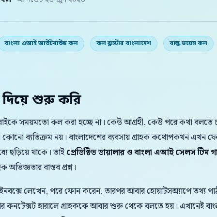
় দল
· আপডেট ২৬ জুন ২০২৬
বাংলা এআই আউটবাউন্ড কল
কল ব্লাস্টার বাংলাদেশ
বাল্ক ভয়েস কল
 দিয়ে শুরু করি
সবাইকে সময়মতো কল করা হচ্ছে না। কেউ আগ্রহী, কেউ পরে কথা বলতে চান,
আলাদা কোনো ব্যতিক্রম নয়। বাংলাদেশের ব্যবসায় গ্রাহক কথোপকথন এখন 
যে ছড়িয়ে থাকে। তাই
প্রেডিক্টিভ ডায়ালার ও বাংলা এআই সেলস টিম 
ক অভিজ্ঞতার বাস্তব প্রশ্ন।
 ইনবক্সে লেখেন, পরে ফোন করেন, তারপর আবার হোয়াটসঅ্যাপে তথ্য পাঠা
 আর কনটেক্সট হারালে গ্রাহককে আবার শুরু থেকে বলতে হয়। এখানেই