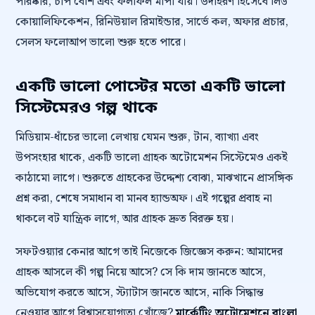
পরিষ্কার, চাপ বেশি এবং ফলাফল মাপা যায়। উদাহরণ হিসেবে লিড
কোয়ালিফিকেশন, রিনিউয়াল রিমাইন্ডার, সার্ভে কল, অফার প্রচার,
সেলস ফলোআপ ভালো শুরু হতে পারে।
একটি ভালো পোস্টের মতো একটি ভালো
সিস্টেমেরও গল্প থাকে
মিডিয়াম-ধাঁচের ভালো লেখায় যেমন শুরু, টান, ব্যাখ্যা এবং
উপসংহার থাকে, একটি ভালো গ্রাহক অটোমেশন সিস্টেমেও একই
কাঠামো লাগে। শুরুতে গ্রাহকের উদ্দেশ্য বোঝা, মাঝখানে প্রাসঙ্গিক
প্রশ্ন করা, শেষে সমাধান বা মানব হ্যান্ডঅফ। এই গল্পের প্রবাহ না
থাকলে বট যান্ত্রিক লাগে, আর গ্রাহক দ্রুত বিরক্ত হয়।
সফটওয়্যার কেনার আগে তাই নিজেকে জিজ্ঞেস করুন: আমাদের
গ্রাহক আসলে কী গল্প নিয়ে আসে? সে কি দাম জানতে আসে,
অভিযোগ করতে আসে, স্ট্যাটাস জানতে আসে, নাকি সিদ্ধান্ত
নেওয়ার আগে বিশ্বাসযোগ্যতা খোঁজে?
মার্কেটিং অটোমেশনে বাংলা