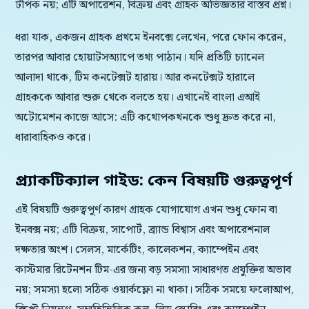
টপিক নয়; এটি অপারেশন, বিক্রয় এবং গ্রাহক অভিজ্ঞতার বাস্তব প্রশ্ন।
ধরা যাক, একজন গ্রাহক প্রথমে ইনবক্সে লেখেন, পরে ফোন করেন,
তারপর আবার হোয়াটসঅ্যাপে তথ্য পাঠান। যদি প্রতিটি চ্যানেল
আলাদা থাকে, টিম কনটেক্সট হারায়। আর কনটেক্সট হারালে
গ্রাহককে আবার শুরু থেকে বলতে হয়। এখানেই বাংলা এআই
অটোমেশন কাজে আসে: এটি কথোপকথনকে শুধু দ্রুত করে না,
ধারাবাহিকও করে।
প্র্যাকটিক্যাল গাইড: কেন বিষয়টি গুরুত্বপূর্ণ
এই বিষয়টি গুরুত্বপূর্ণ কারণ গ্রাহক যোগাযোগ এখন শুধু ফোন বা
ইনবক্স নয়; এটি বিক্রয়, সাপোর্ট, ব্র্যান্ড বিশ্বাস এবং অপারেশনাল
দক্ষতার অংশ। সেলস, মার্কেটিং, কালেকশন, ক্যাম্পেইন এবং
কাস্টমার রিটেনশন টিম-এর জন্য বড় সমস্যা সাধারণত প্রযুক্তির অভাব
নয়; সমস্যা হলো সঠিক ওয়ার্কফ্লো না থাকা। সঠিক সময়ে ফলোআপ,