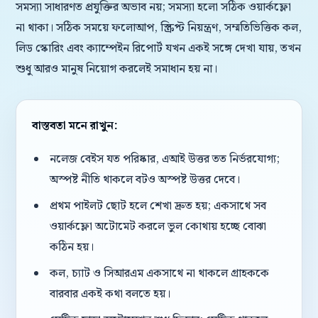
সমস্যা সাধারণত প্রযুক্তির অভাব নয়; সমস্যা হলো সঠিক ওয়ার্কফ্লো
না থাকা। সঠিক সময়ে ফলোআপ, স্ক্রিপ্ট নিয়ন্ত্রণ, সম্মতিভিত্তিক কল,
লিড স্কোরিং এবং ক্যাম্পেইন রিপোর্ট যখন একই সঙ্গে দেখা যায়, তখন
শুধু আরও মানুষ নিয়োগ করলেই সমাধান হয় না।
বাস্তবতা মনে রাখুন:
নলেজ বেইস যত পরিষ্কার, এআই উত্তর তত নির্ভরযোগ্য;
অস্পষ্ট নীতি থাকলে বটও অস্পষ্ট উত্তর দেবে।
প্রথম পাইলট ছোট হলে শেখা দ্রুত হয়; একসাথে সব
ওয়ার্কফ্লো অটোমেট করলে ভুল কোথায় হচ্ছে বোঝা
কঠিন হয়।
কল, চ্যাট ও সিআরএম একসাথে না থাকলে গ্রাহককে
বারবার একই কথা বলতে হয়।