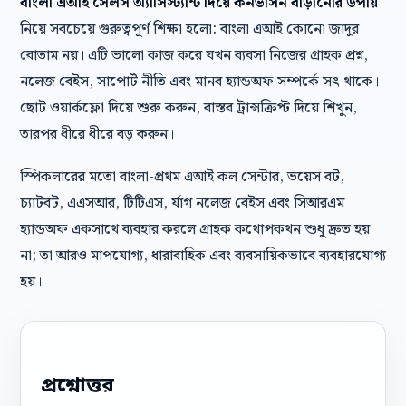
বাংলা এআই সেলস অ্যাসিস্ট্যান্ট দিয়ে কনভার্সন বাড়ানোর উপায়
নিয়ে সবচেয়ে গুরুত্বপূর্ণ শিক্ষা হলো: বাংলা এআই কোনো জাদুর
বোতাম নয়। এটি ভালো কাজ করে যখন ব্যবসা নিজের গ্রাহক প্রশ্ন,
নলেজ বেইস, সাপোর্ট নীতি এবং মানব হ্যান্ডঅফ সম্পর্কে সৎ থাকে।
ছোট ওয়ার্কফ্লো দিয়ে শুরু করুন, বাস্তব ট্রান্সক্রিপ্ট দিয়ে শিখুন,
তারপর ধীরে ধীরে বড় করুন।
স্পিকলারের মতো বাংলা-প্রথম এআই কল সেন্টার, ভয়েস বট,
চ্যাটবট, এএসআর, টিটিএস, র্যাগ নলেজ বেইস এবং সিআরএম
হ্যান্ডঅফ একসাথে ব্যবহার করলে গ্রাহক কথোপকথন শুধু দ্রুত হয়
না; তা আরও মাপযোগ্য, ধারাবাহিক এবং ব্যবসায়িকভাবে ব্যবহারযোগ্য
হয়।
প্রশ্নোত্তর