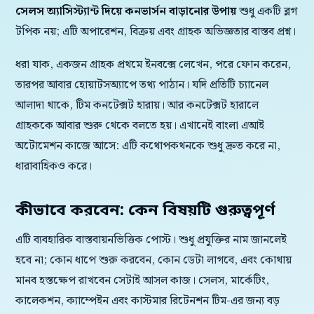
সেলস অ্যাসিস্ট্যান্ট দিয়ে কনভার্সন বাড়ানোর উপায়
শুধু একটি ব্লগ
টপিক নয়; এটি অপারেশন, বিক্রয় এবং গ্রাহক অভিজ্ঞতার বাস্তব প্রশ্ন।
ধরা যাক, একজন গ্রাহক প্রথমে ইনবক্সে লেখেন, পরে ফোন করেন,
তারপর আবার হোয়াটসঅ্যাপে তথ্য পাঠান। যদি প্রতিটি চ্যানেল
আলাদা থাকে, টিম কনটেক্সট হারায়। আর কনটেক্সট হারালে
গ্রাহককে আবার শুরু থেকে বলতে হয়। এখানেই বাংলা এআই
অটোমেশন কাজে আসে: এটি কথোপকথনকে শুধু দ্রুত করে না,
ধারাবাহিকও করে।
কীভাবে করবেন: কেন বিষয়টি গুরুত্বপূর্ণ
এটি ব্যবহারিক বাস্তবায়নভিত্তিক পোস্ট। শুধু প্রযুক্তির নাম জানলেই
হবে না; কোন ধাপে শুরু করবেন, কোন ডেটা লাগবে, এবং কোথায়
মানব হস্তক্ষেপ রাখবেন সেটাই আসল কাজ। সেলস, মার্কেটিং,
কালেকশন, ক্যাম্পেইন এবং কাস্টমার রিটেনশন টিম-এর জন্য বড়