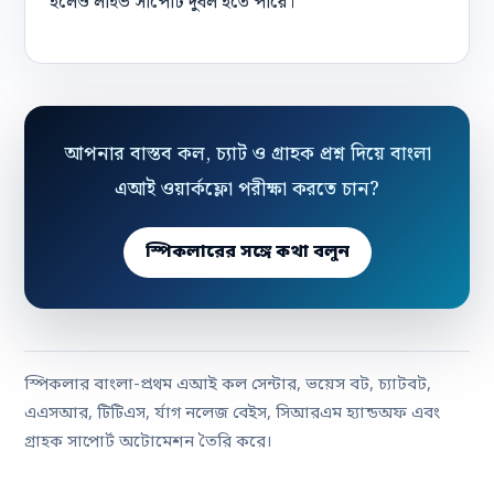
হলেও লাইভ সাপোর্ট দুর্বল হতে পারে।
আপনার বাস্তব কল, চ্যাট ও গ্রাহক প্রশ্ন দিয়ে বাংলা
এআই ওয়ার্কফ্লো পরীক্ষা করতে চান?
স্পিকলারের সঙ্গে কথা বলুন
স্পিকলার বাংলা-প্রথম এআই কল সেন্টার, ভয়েস বট, চ্যাটবট,
এএসআর, টিটিএস, র্যাগ নলেজ বেইস, সিআরএম হ্যান্ডঅফ এবং
গ্রাহক সাপোর্ট অটোমেশন তৈরি করে।